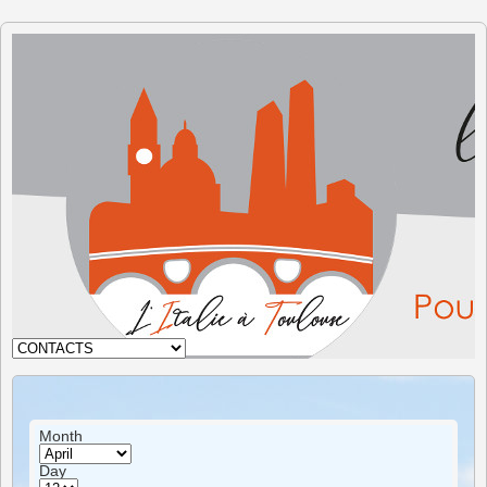
The Italy
in
Toulouse
Month
Day