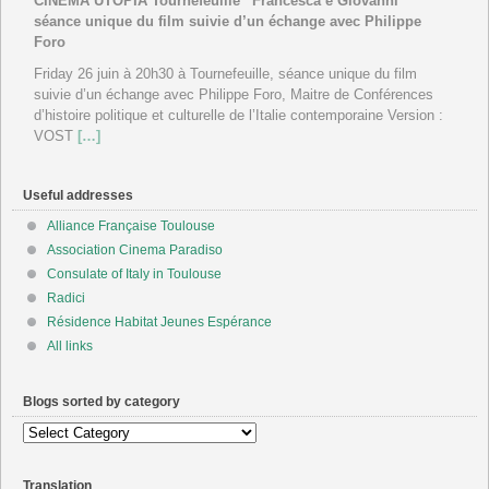
CINEMA UTOPIA Tournefeuille “Francesca e Giovanni”
séance unique du film suivie d’un échange avec Philippe
Foro
Friday 26 juin à 20h30 à Tournefeuille, séance unique du film
suivie d’un échange avec Philippe Foro, Maitre de Conférences
d’histoire politique et culturelle de l’Italie contemporaine Version :
VOST
[…]
Useful addresses
Alliance Française Toulouse
Association Cinema Paradiso
Consulate of Italy in Toulouse
Radici
Résidence Habitat Jeunes Espérance
All links
Blogs sorted by category
Blogs
sorted
by
Translation