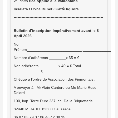
2°
Piatto
Scaloppine alla
Valdostana
Insalata /
Dolce
Bunet /
Caffè liquore
--------------------------------------------------------------------
---------------------
Bulletin d’inscription Impérativement avant le 8
April 2026
Nom
Prénom__________________________,________________
Nombre d’adhérents ________x 35 = €
Non adhérents _________x 40 = € Total
_____________€
Chèque à l’ordre de Association des Piémontais .
A envoyer à ; Mr Alain Cantore ou Me Marie Rose
Delord
100, imp. Terre Dure 237, ch. De la Briquetterie
82440 MIRABEL 82300 Caussade
06 87 85 79 07 06 46 42 38 35