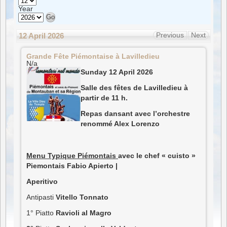
Year
Previous
Next
12 April 2026
Grande
Grande Fête Piémontaise à Lavilledieu
Fête
Piémontaise
N/a
à
Sunday 12 April 2026
Lavilledieu
Salle des fêtes de
Lavilledieu à
partir de 11 h.
Repas dansant avec l’orchestre
renommé Alex Lorenzo
Menu Typique Piémontais
avec le chef « cuisto »
Piemontais Fabio Apierto
|
Aperitivo
Antipasti
Vitello Tonnato
1° Piatto
Ravioli al Magro