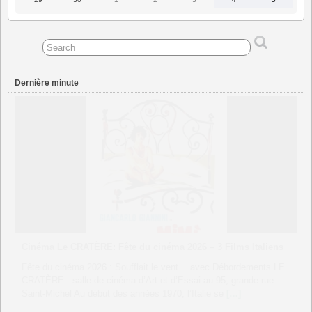
juin
juin
juillet
juillet
juillet
juillet
juillet
2026
2026
2026
2026
2026
2026
2026
Dernière minute
CINEMA UTOPIA Tournefeuille « Francesca e Giovanni »
séance unique du film suivie d’un échange avec Philippe
Foro
Vendredi 26 juin à 20h30 à Tournefeuille, séance unique du film
suivie d’un échange avec Philippe Foro, Maitre de Conférences
d’histoire politique et culturelle de l’Italie contemporaine Version :
VOST
[…]