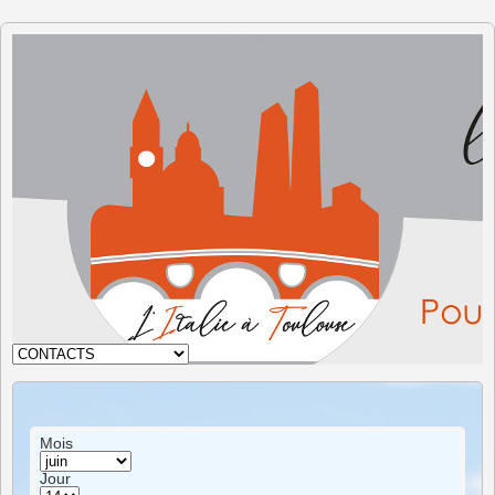
L'Italie à
Toulouse
Mois
Jour