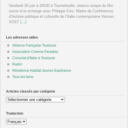
Vendredi 26 juin à 20h30 à Tournefeuille, séance unique du film
suivie d’un échange avec Philippe Foro, Maitre de Conférences
d’histoire politique et culturelle de l’Italie contemporaine Version :
VOST
[…]
Les adresses utiles
Alliance Française Toulouse
Association Cinema Paradiso
Consulat d'Italie à Toulouse
Radici
Résidence Habitat Jeunes Espérance
Tous les liens
Articles classés par catégorie
Articles
classés
par
Traduction
catégorie