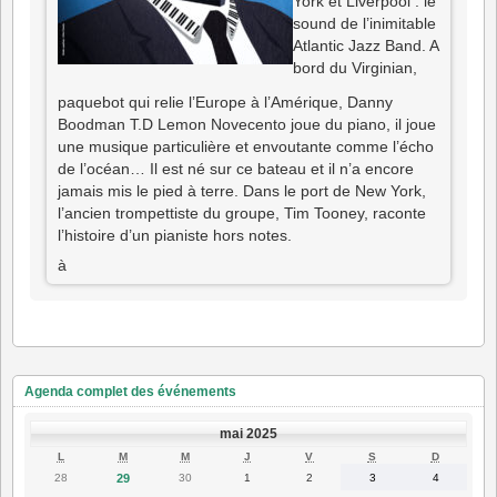
York et Liverpool : le
sound de l’inimitable
Atlantic Jazz Band. A
bord du Virginian,
paquebot qui relie l’Europe à l’Amérique, Danny
Boodman T.D Lemon Novecento joue du piano, il joue
une musique particulière et envoutante comme l’écho
de l’océan… Il est né sur ce bateau et il n’a encore
jamais mis le pied à terre. Dans le port de New York,
l’ancien trompettiste du groupe, Tim Tooney, raconte
l’histoire d’un pianiste hors notes.
à
Agenda complet des événements
mai 2025
LUNDI
MARDI
MERCREDI
JEUDI
VENDREDI
SAMEDI
DIMANC
L
M
M
J
V
S
D
28
29
30
1
2
3
4
28
29
30
1
2
3
4
avril
avril
mai
mai
mai
mai
avril