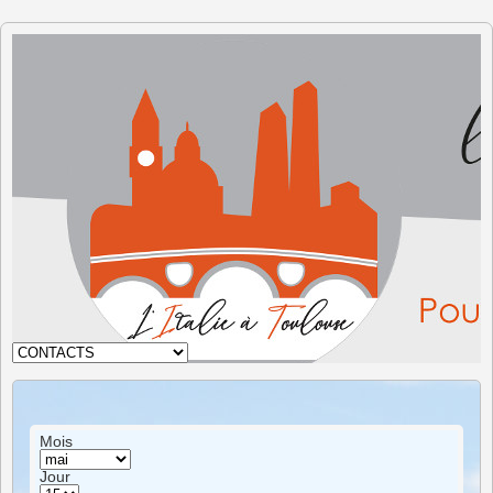
L'Italie à
Toulouse
Mois
Jour