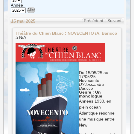
Année
Précédent
Suivant
15 mai 2025
Théâtre
Théâtre du Chien Blanc : NOVECENTO /A. Baricco
du
Chien
à N/A
Blanc
:
NOVECENTO
/A.
Baricco
Du 15/05/25 au
17/05/25
Novecento
D’Alessandro
Baricco
Genre : Un
monologue
Années 1930, en
plein océan
Atlantique résonne
une musique entre
New