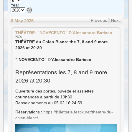
Year
Previous
Next
8 May 2026
THÉÂTRE:
THÉÂTRE: "NOVECENTO" D’Alessandro Baricco
"NOVECENTO"
D’Alessandro
N/a
Baricco
THÉÂTRE du Chien Blanc: the 7, 8 and 9 more
2026 at 20:30
j
" NOVECENTO"
D
’Alessandro Baricco
g
Représentations les 7, 8 and 9 more
2026 at 20:30
Ouverture des portes, buvette et assiettes
gourmandes à partir de 19h30
Renseignements au 05 62 16 24 59
Réservations :
https://billetterie.festik.net/theatre-du-
chien-blanc/