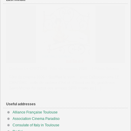
CINEMA UTOPIA Tournefeuille “Francesca e Giovanni”
séance unique du film suivie d’un échange avec Philippe
Foro
Friday 26 juin à 20h30 à Tournefeuille, séance unique du film
suivie d’un échange avec Philippe Foro, Maitre de Conférences
d’histoire politique et culturelle de l’Italie contemporaine Version :
VOST
[…]
Useful addresses
Alliance Française Toulouse
Association Cinema Paradiso
Consulate of Italy in Toulouse