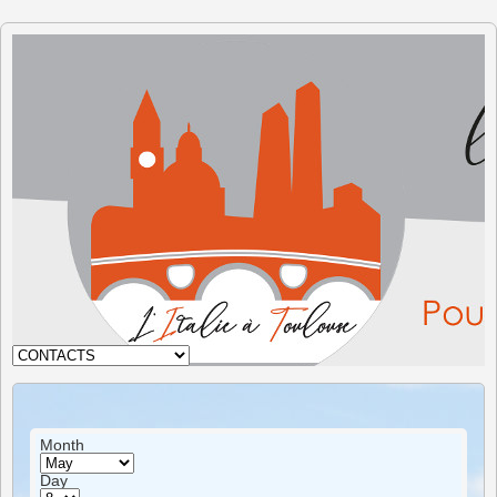
The Italy
in
Toulouse
Month
Day