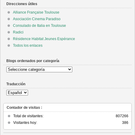
Direcciones útiles
Alliance Française Toulouse
Asociación Cinema Paradiso
Consulado de Italia en Toulouse
Radici
Résidence Habitat Jeunes Espérance
Todos los enlaces
Blogs ordenados por categoría
Blogs
ordenados
por
Traducción
categoría
Contador de visitas :
Total de visitantes:
807266
Visitantes hoy:
386