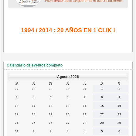
1994 / 2014 : 20 AÑOS EN 1 CLIK !
Calendario de eventos completo
Agosto 2026
LUNES
MARTES
MIÉRCOLES
JUEVES
VIERNES
SÁBADO
DOMING
M
T
W
T
F
S
S
27
28
29
30
31
1
2
27
28
29
30
31
1
2
Julio
Julio
Julio
Julio
Julio
Agosto
Agosto
2026
2026
2026
2026
2026
2026
2026
3
4
5
6
7
8
9
3
4
5
6
7
8
9
Agosto
Agosto
Agosto
Agosto
Agosto
Agosto
Agosto
2026
2026
2026
2026
2026
2026
2026
10
11
12
13
14
15
16
10
11
12
13
14
15
16
Agosto
Agosto
Agosto
Agosto
Agosto
Agosto
Agosto
2026
2026
2026
2026
2026
2026
2026
17
18
19
20
21
22
23
17
18
19
20
21
22
23
Agosto
Agosto
Agosto
Agosto
Agosto
Agosto
Agosto
2026
2026
2026
2026
2026
2026
2026
24
25
26
27
28
29
30
24
25
26
27
28
29
30
Agosto
Agosto
Agosto
Agosto
Agosto
Agosto
Agosto
2026
2026
2026
2026
2026
2026
2026
31
1
2
3
4
5
6
31
1
2
3
4
5
6
Agosto
Septiembre
Septiembre
Septiembre
Septiembre
Septiembre
Septiembr