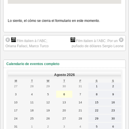
Lo siento, el cómo se cierra el formulario en este momento.
Film italien à l’ABC;
Film italien à l’ABC: Por un
Oriana Fallaci, Marco Turco
puñado de dólares Sergio Leone
Calendario de eventos completo
Agosto 2026
LUNES
MARTES
MIÉRCOLES
JUEVES
VIERNES
SÁBADO
DOMING
M
T
W
T
F
S
S
27
28
29
30
31
1
2
27
28
29
30
31
1
2
Julio
Julio
Julio
Julio
Julio
Agosto
Agosto
2026
2026
2026
2026
2026
2026
2026
3
4
5
6
7
8
9
3
4
5
6
7
8
9
Agosto
Agosto
Agosto
Agosto
Agosto
Agosto
Agosto
2026
2026
2026
2026
2026
2026
2026
10
11
12
13
14
15
16
10
11
12
13
14
15
16
Agosto
Agosto
Agosto
Agosto
Agosto
Agosto
Agosto
2026
2026
2026
2026
2026
2026
2026
17
18
19
20
21
22
23
17
18
19
20
21
22
23
Agosto
Agosto
Agosto
Agosto
Agosto
Agosto
Agosto
2026
2026
2026
2026
2026
2026
2026
24
25
26
27
28
29
30
24
25
26
27
28
29
30
Agosto
Agosto
Agosto
Agosto
Agosto
Agosto
Agosto
2026
2026
2026
2026
2026
2026
2026
31
1
2
3
4
5
6
31
1
2
3
4
5
6