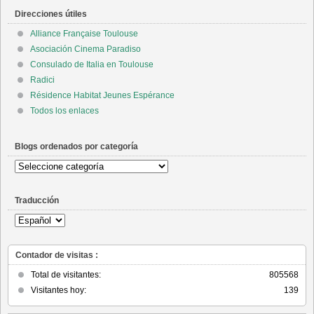
Direcciones útiles
Alliance Française Toulouse
Asociación Cinema Paradiso
Consulado de Italia en Toulouse
Radici
Résidence Habitat Jeunes Espérance
Todos los enlaces
Blogs ordenados por categoría
Blogs
ordenados
por
Traducción
categoría
Contador de visitas :
Total de visitantes:
805568
Visitantes hoy:
139