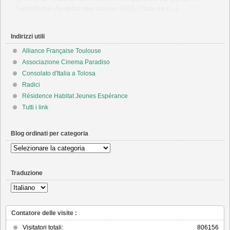
VOST
[…]
Indirizzi utili
Alliance Française Toulouse
Associazione Cinema Paradiso
Consolato d'Italia a Tolosa
Radici
Résidence Habitat Jeunes Espérance
Tutti i link
Blog ordinati per categoria
Blog
ordinati
per
Traduzione
categoria
Contatore delle visite :
Visitatori totali:
806156