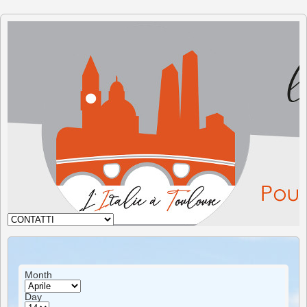
L'Italia
a
Tolosa
Month
Day