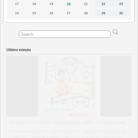
2023
2023
2023
2023
2023
2023
2023
17
18
19
20
21
22
23
17
18
19
20
21
22
23
Aprile
Aprile
Aprile
Aprile
Aprile
Aprile
Aprile
2023
2023
2023
2023
2023
2023
2023
24
25
26
27
28
29
30
24
25
26
27
28
29
30
Aprile
Aprile
Aprile
Aprile
Aprile
Aprile
Aprile
2023
2023
2023
2023
2023
2023
2023
Ultimo minuto
CINEMA UTOPIA Tournefeuille “Francesca e Giovanni”
séance unique du film suivie d’un échange avec Philippe
Foro
Venerdì 26 juin à 20h30 à Tournefeuille, séance unique du film
suivie d’un échange avec Philippe Foro, Maitre de Conférences
d’histoire politique et culturelle de l’Italie contemporaine Version :