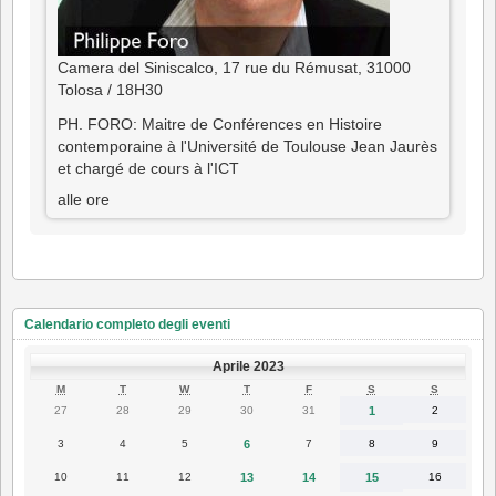
Camera del Siniscalco, 17 rue du Rémusat, 31000
Tolosa / 18H30
PH. FORO: Maitre de Conférences en Histoire
contemporaine à l'Université de Toulouse Jean Jaurès
et chargé de cours à l'ICT
alle ore
Calendario completo degli eventi
Aprile 2023
LUNEDÌ
MARTEDÌ
MERCOLEDÌ
GIOVEDÌ
VENERDÌ
SABATO
DOMENI
M
T
W
T
F
S
S
27
28
29
30
31
1
2
27
28
29
30
31
1
2
Marzo
Marzo
Marzo
Marzo
Marzo
Aprile
Aprile
2023
2023
2023
2023
2023
2023
2023
3
4
5
6
7
8
9
3
4
5
6
7
8
9
Aprile
Aprile
Aprile
Aprile
Aprile
Aprile
Aprile
2023
2023
2023
2023
2023
2023
2023
10
11
12
13
14
15
16
10
11
12
13
14
15
16
Aprile
Aprile
Aprile
Aprile
Aprile
Aprile
Aprile