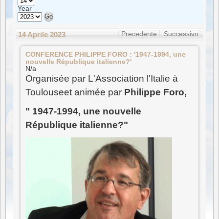
Year
Precedente
Successivo
14 Aprile 2023
CONFERENCE
CONFERENCE PHILIPPE FORO : '1947-1994, une
PHILIPPE
FORO
nouvelle République italienne?'
:
N/a
'1947-
Organisée par L'Association l'Italie à
1994,
une
Toulouseet animée par
Philippe Foro,
nouvelle
République
italienne?'
"
1947-1994, une nouvelle
République italienne?
"