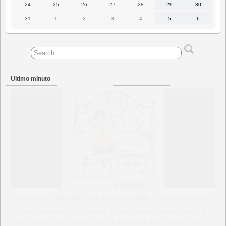
2026
2026
2026
2026
2026
2026
2026
24
25
26
27
28
29
30
24
25
26
27
28
29
30
Agosto
Agosto
Agosto
Agosto
Agosto
Agosto
Agosto
2026
2026
2026
2026
2026
2026
2026
31
1
2
3
4
5
6
31
1
2
3
4
5
6
Agosto
Settembre
Settembre
Settembre
Settembre
Settembre
Settembre
2026
2026
2026
2026
2026
2026
2026
Ultimo minuto
CINEMA UTOPIA Tournefeuille “Francesca e Giovanni”
séance unique du film suivie d’un échange avec Philippe
Foro
Venerdì 26 juin à 20h30 à Tournefeuille, séance unique du film
suivie d’un échange avec Philippe Foro, Maitre de Conférences
d’histoire politique et culturelle de l’Italie contemporaine Version :