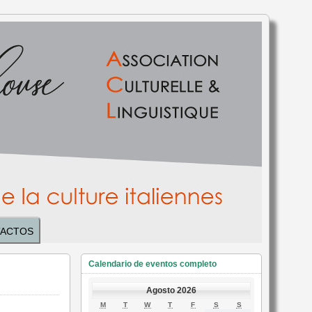
ACTOS
Calendario de eventos completo
Agosto 2026
LUNES
MARTES
MIÉRCOLES
JUEVES
VIERNES
SÁBADO
DOMINGO
M
T
W
T
F
S
S