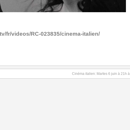
v/fr/videos/RC-023835/cinema-italien/
Cinéma italien: Martes 6 juin à 21h à