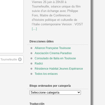
Viernes 26 juin à 20h30 à
Tournefeuille, séance unique du film
suivie d’un échange avec Philippe
Foro, Maitre de Conférences
d’histoire politique et culturelle de
l’Italie contemporaine Version : VOST
[…]
Direcciones útiles
Alliance Française Toulouse
Asociación Cinema Paradiso
Consulado de Italia en Toulouse
 Tournefeuille
Radici
Résidence Habitat Jeunes Espérance
Todos los enlaces
Blogs ordenados por categoría
Blogs
ordenados
por
Traducción