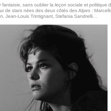
 fantaisie, sans oublier la leçon sociale et politique 
ur de stars nées des deux côtés des Alpes : Marcell
n, Jean-Louis Trintignant, Stefania Sandrelli…