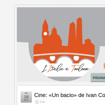
Italia en
Toulouse
PÁGINA
Apr
Cine: «Un bacio» de Ivan Cot
18
2017
Cine