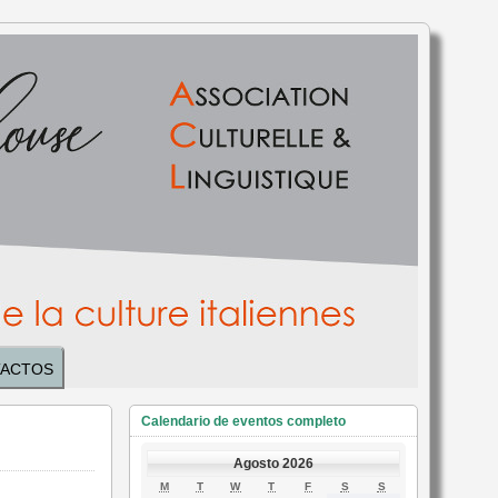
ACTOS
Calendario de eventos completo
Agosto 2026
LUNES
MARTES
MIÉRCOLES
JUEVES
VIERNES
SÁBADO
DOMINGO
M
T
W
T
F
S
S