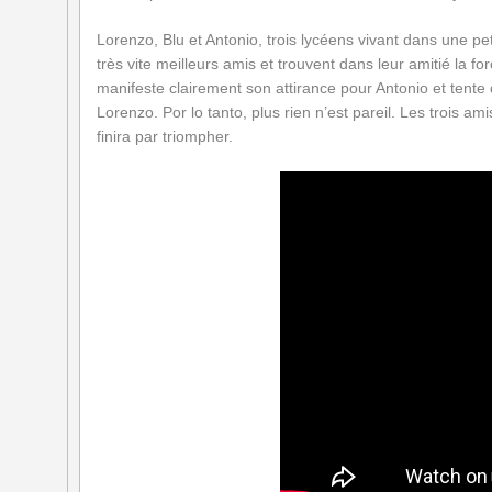
Lorenzo, Blu et Antonio, trois lycéens vivant dans une peti
très vite meilleurs amis et trouvent dans leur amitié la f
manifeste clairement son attirance pour Antonio et tente
Lorenzo. Por lo tanto, plus rien n’est pareil. Les trois ami
finira par triompher.