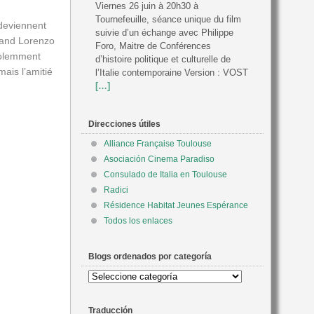
Viernes 26 juin à 20h30 à
Tournefeuille, séance unique du film
 deviennent
suivie d’un échange avec Philippe
quand Lorenzo
Foro, Maitre de Conférences
violemment
d’histoire politique et culturelle de
mais l’amitié
l’Italie contemporaine Version : VOST
[…]
Direcciones útiles
Alliance Française Toulouse
Asociación Cinema Paradiso
Consulado de Italia en Toulouse
Radici
Résidence Habitat Jeunes Espérance
Todos los enlaces
Blogs ordenados por categoría
Blogs
ordenados
por
Traducción