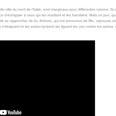
te ville du nord de l’Italie, sont marginaux pour différentes raisons. Ils
orce d’échapper à ceux qui les insultent et les harcèlent. Mais un jour, 
 de se rapprocher de lui, Antonio, qui est amoureux de Blu, repousse 
s s’éloignent et les autres lycéens les liguent les uns contre les autres, 