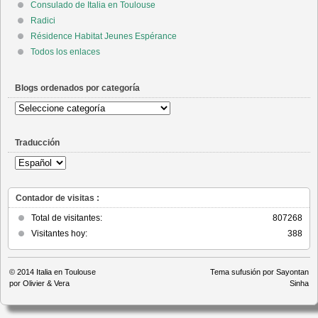
Consulado de Italia en Toulouse
Radici
Résidence Habitat Jeunes Espérance
Todos los enlaces
Blogs ordenados por categoría
Blogs
ordenados
por
Traducción
categoría
Contador de visitas :
Total de visitantes:
807268
Visitantes hoy:
388
© 2014
Italia en Toulouse
Tema sufusión por Sayontan
por Olivier & Vera
Sinha