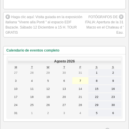
Haga clic aquí: Visita guiada en la exposición
FOTÓGRAFOS DE
italiana “Vivere alla Ponti ” al espacio EDF
ITALIA: Apertura de la 31
Bazacle. Sábado 12 Diciembre a 15 H. TOUR
Marzo en el Chateau d '
GRATIS
Eau.
Calendario de eventos completo
Agosto 2026
LUNES
MARTES
MIÉRCOLES
JUEVES
VIERNES
SÁBADO
DOMING
M
T
W
T
F
S
S
27
28
29
30
31
1
2
27
28
29
30
31
1
2
Julio
Julio
Julio
Julio
Julio
Agosto
Agosto
2026
2026
2026
2026
2026
2026
2026
3
4
5
6
7
8
9
3
4
5
6
7
8
9
Agosto
Agosto
Agosto
Agosto
Agosto
Agosto
Agosto
2026
2026
2026
2026
2026
2026
2026
10
11
12
13
14
15
16
10
11
12
13
14
15
16
Agosto
Agosto
Agosto
Agosto
Agosto
Agosto
Agosto
2026
2026
2026
2026
2026
2026
2026
17
18
19
20
21
22
23
17
18
19
20
21
22
23
Agosto
Agosto
Agosto
Agosto
Agosto
Agosto
Agosto
2026
2026
2026
2026
2026
2026
2026
24
25
26
27
28
29
30
24
25
26
27
28
29
30
Agosto
Agosto
Agosto
Agosto
Agosto
Agosto
Agosto
2026
2026
2026
2026
2026
2026
2026
31
1
2
3
4
5
6
31
1
2
3
4
5
6
Agosto
Septiembre
Septiembre
Septiembre
Septiembre
Septiembre
Septiembr
2026
2026
2026
2026
2026
2026
2026