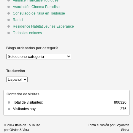
Alliance Française Toulouse
Asociación Cinema Paradiso
Consulado de Italia en Toulouse
Radici
Résidence Habitat Jeunes Espérance
Todos los enlaces
Blogs ordenados por categoría
Blogs
ordenados
por
Traducción
categoría
Contador de visitas :
Total de visitantes:
806320
Visitantes hoy:
275
© 2014
Italia en Toulouse
Tema sufusión por Sayontan
por Olivier & Vera
Sinha