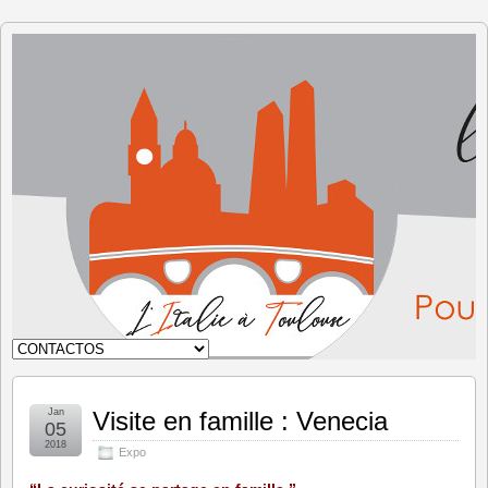
Italia en
Toulouse
Jan
Visite en famille : Venecia
05
2018
Expo