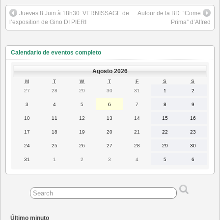
Jueves 8 Juin à 18h30: VERNISSAGE de
Autour de la BD: “Come
l’exposition de Gino DI PIERI
Prima” d’Alfred
Calendario de eventos completo
Agosto 2026
LUNES
MARTES
MIÉRCOLES
JUEVES
VIERNES
SÁBADO
DOMING
M
T
W
T
F
S
S
27
28
29
30
31
1
2
27
28
29
30
31
1
2
Julio
Julio
Julio
Julio
Julio
Agosto
Agosto
2026
2026
2026
2026
2026
2026
2026
3
4
5
6
7
8
9
3
4
5
6
7
8
9
Agosto
Agosto
Agosto
Agosto
Agosto
Agosto
Agosto
2026
2026
2026
2026
2026
2026
2026
10
11
12
13
14
15
16
10
11
12
13
14
15
16
Agosto
Agosto
Agosto
Agosto
Agosto
Agosto
Agosto
2026
2026
2026
2026
2026
2026
2026
17
18
19
20
21
22
23
17
18
19
20
21
22
23
Agosto
Agosto
Agosto
Agosto
Agosto
Agosto
Agosto
2026
2026
2026
2026
2026
2026
2026
24
25
26
27
28
29
30
24
25
26
27
28
29
30
Agosto
Agosto
Agosto
Agosto
Agosto
Agosto
Agosto
2026
2026
2026
2026
2026
2026
2026
31
1
2
3
4
5
6
31
1
2
3
4
5
6
Agosto
Septiembre
Septiembre
Septiembre
Septiembre
Septiembre
Septiembr
2026
2026
2026
2026
2026
2026
2026
Último minuto