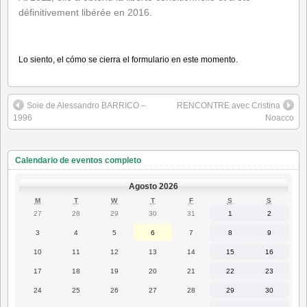
définitivement libérée en 2016.
Lo siento, el cómo se cierra el formulario en este momento.
Soie de Alessandro BARRICO –
RENCONTRE avec Cristina
1996
Noacco
Calendario de eventos completo
Agosto 2026
LUNES
MARTES
MIÉRCOLES
JUEVES
VIERNES
SÁBADO
DOMING
M
T
W
T
F
S
S
27
28
29
30
31
1
2
27
28
29
30
31
1
2
Julio
Julio
Julio
Julio
Julio
Agosto
Agosto
2026
2026
2026
2026
2026
2026
2026
3
4
5
6
7
8
9
3
4
5
6
7
8
9
Agosto
Agosto
Agosto
Agosto
Agosto
Agosto
Agosto
2026
2026
2026
2026
2026
2026
2026
10
11
12
13
14
15
16
10
11
12
13
14
15
16
Agosto
Agosto
Agosto
Agosto
Agosto
Agosto
Agosto
2026
2026
2026
2026
2026
2026
2026
17
18
19
20
21
22
23
17
18
19
20
21
22
23
Agosto
Agosto
Agosto
Agosto
Agosto
Agosto
Agosto
2026
2026
2026
2026
2026
2026
2026
24
25
26
27
28
29
30
24
25
26
27
28
29
30
Agosto
Agosto
Agosto
Agosto
Agosto
Agosto
Agosto
2026
2026
2026
2026
2026
2026
2026