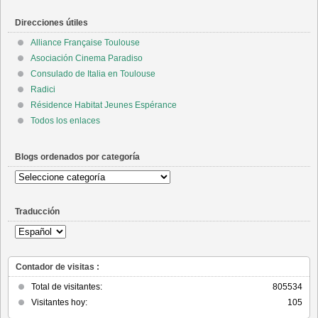
Direcciones útiles
Alliance Française Toulouse
Asociación Cinema Paradiso
Consulado de Italia en Toulouse
Radici
Résidence Habitat Jeunes Espérance
Todos los enlaces
Blogs ordenados por categoría
Blogs
ordenados
por
Traducción
categoría
Contador de visitas :
Total de visitantes:
805534
Visitantes hoy:
105