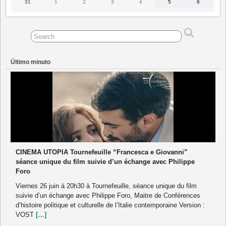
31
1
2
3
4
5
6
31
1
2
3
4
5
6
Agosto
Septiembre
Septiembre
Septiembre
Septiembre
Septiembre
Septiembr
2026
2026
2026
2026
2026
2026
2026
Último minuto
CINEMA UTOPIA Tournefeuille “Francesca e Giovanni”
séance unique du film suivie d’un échange avec Philippe
Foro
Viernes 26 juin à 20h30 à Tournefeuille, séance unique du film
suivie d’un échange avec Philippe Foro, Maitre de Conférences
d’histoire politique et culturelle de l’Italie contemporaine Version :
VOST
[…]