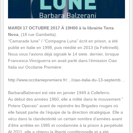
MARDI 17 OCTUBRE 2017 À 19H00
à la librairie Terra
Nova
, (18 rue Gambetta).
“Camarade lune” / “Compagna Luna” écrit en prison, a été
publié en Italie en 1998, puis réédité en 2013 (la Feltrinelli).
Nous vous l’avions déjà signalé le 14 siete. dernier, lorsque
Francesca Vinciguerra
en avait parlé dans l’émission Ciao
Italia sur Occitanie Première:
http://www.occitaniepremiere.fr/…/ciao-italia-du-13-septemb…
BarbaraBalzerani
est née en janvier 1949 à Colleferro.
Au début des années 1960, elle a milité dans le mouvement ”
Potere Operaio” avant de rejoindre les Brigades rouges où
elle faisait partie de l’équipe de la direction stratégique. Elle a
vécu dans la clandestinité un certain nombre d’années avant
d’être arrêtée en 1985 et condamnée à la prison à perpétuité.
At 2011, elle a obtenu la liberté conditionnelle et a été