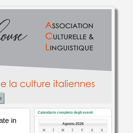
I
Calendario completo degli eventi
ate in
Agosto 2026
LUNEDÌ
MARTEDÌ
MERCOLEDÌ
GIOVEDÌ
VENERDÌ
SABATO
DOMENICA
M
T
W
T
F
S
S