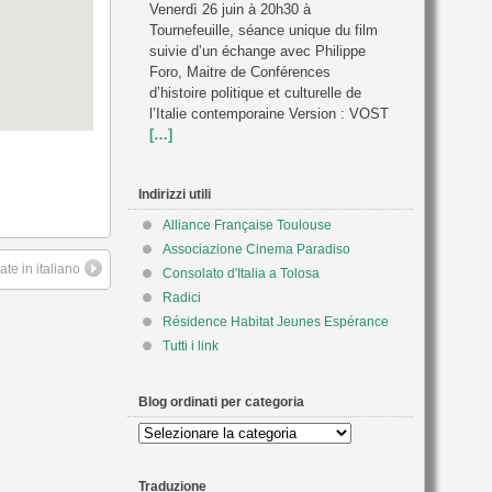
Venerdì 26 juin à 20h30 à
Tournefeuille, séance unique du film
suivie d’un échange avec Philippe
Foro, Maitre de Conférences
d’histoire politique et culturelle de
l’Italie contemporaine Version : VOST
[…]
Indirizzi utili
Alliance Française Toulouse
Associazione Cinema Paradiso
te in italiano
Consolato d'Italia a Tolosa
Radici
Résidence Habitat Jeunes Espérance
Tutti i link
Blog ordinati per categoria
Blog
ordinati
per
Traduzione