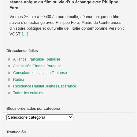
séance unique du film suivie d’un échange avec Philippe
Foro
Viernes 26 juin à 20h30 à Tournefeuille, séance unique du film
suivie d’un échange avec Philippe Foro, Maitre de Conférences
d’histoire politique et culturelle de l’Italie contemporaine Version :
VOST
[…]
Direcciones útiles
Alliance Française Toulouse
Asociación Cinema Paradiso
Consulado de Italia en Toulouse
Radici
Résidence Habitat Jeunes Espérance
Todos los enlaces
Blogs ordenados por categoría
Blogs
ordenados
por
Traducción
categoría