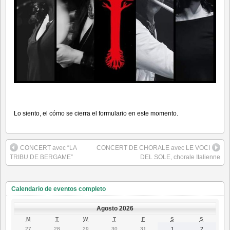
Lo siento, el cómo se cierra el formulario en este momento.
CONCERT avec “LA
CONCERT DE CHORALE avec LE VOCI
TRIBU DE BERGAME”
DEL SOLE, chorale Italienne
Calendario de eventos completo
Agosto 2026
LUNES
MARTES
MIÉRCOLES
JUEVES
VIERNES
SÁBADO
DOMING
M
T
W
T
F
S
S
27
28
29
30
31
1
2
27
28
29
30
31
1
2