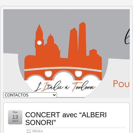
Italia en
Toulouse
Nov
CONCERT avec “ALBERI
13
SONORI”
2023
Música