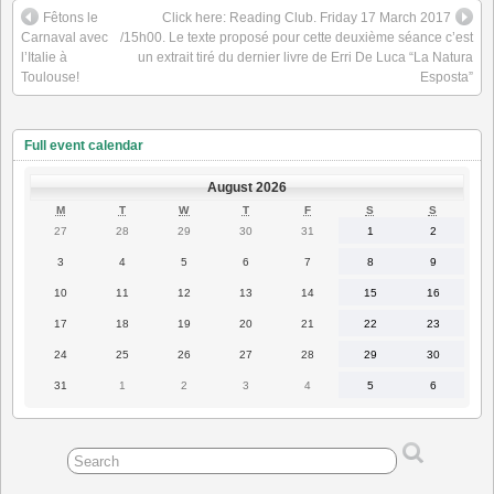
Fêtons le
Click here: Reading Club. Friday 17 March 2017
Carnaval avec
/15h00. Le texte proposé pour cette deuxième séance c’est
l’Italie à
un extrait tiré du dernier livre de Erri De Luca “La Natura
Toulouse!
Esposta”
Full event calendar
August 2026
MONDAY
TUESDAY
WEDNESDAY
THURSDAY
FRIDAY
SATURDAY
SUNDAY
M
T
W
T
F
S
S
27
28
29
30
31
1
2
27
28
29
30
31
1
2
July
July
July
July
July
August
August
2026
2026
2026
2026
2026
2026
2026
3
4
5
6
7
8
9
3
4
5
6
7
8
9
August
August
August
August
August
August
August
2026
2026
2026
2026
2026
2026
2026
10
11
12
13
14
15
16
10
11
12
13
14
15
16
August
August
August
August
August
August
August
2026
2026
2026
2026
2026
2026
2026
17
18
19
20
21
22
23
17
18
19
20
21
22
23
August
August
August
August
August
August
August
2026
2026
2026
2026
2026
2026
2026
24
25
26
27
28
29
30
24
25
26
27
28
29
30
August
August
August
August
August
August
August
2026
2026
2026
2026
2026
2026
2026
31
1
2
3
4
5
6
31
1
2
3
4
5
6
August
September
September
September
September
September
September
2026
2026
2026
2026
2026
2026
2026