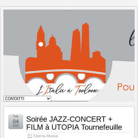
L'Italia
a
Tolosa
Feb
Soirée JAZZ-CONCERT +
04
FILM à UTOPIA Tournefeuille
2025
Cinema
,
Musica