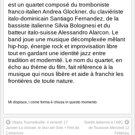
est un quartet composé du tromboniste
franco-italien Andrea Glockner, du claviériste
italo-dominicain Santiago Fernandez, de la
bassiste italienne Silvia Bolognesi et du
batteur italo-suisse Alessandro Alarcon. Le
band joue une musique décomplexée mêlant
hip-hop, énergie rock et improvisation libre
tout en gardant une identité jazz entre
tradition et modernité. Le nom du quartet, en
écho au thème du film, fait référence à la
musique qui nous libère et aide à franchir les
frontières de toute nature.
Mi dispiace, i come forma è chiusa in questo momento.
Utopia Tournefeuille- il venerdi' 17
Soirée italienne à l’ABC
Janvier La chorale: le Voci del Sole + Film de
de Toulouse Mercredi 12
Comencini
Febbraio