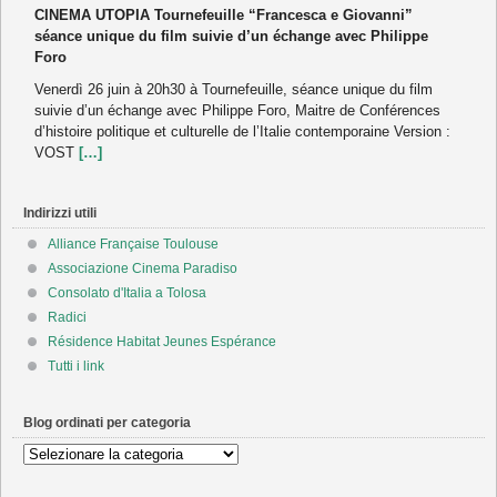
CINEMA UTOPIA Tournefeuille “Francesca e Giovanni”
séance unique du film suivie d’un échange avec Philippe
Foro
Venerdì 26 juin à 20h30 à Tournefeuille, séance unique du film
suivie d’un échange avec Philippe Foro, Maitre de Conférences
d’histoire politique et culturelle de l’Italie contemporaine Version :
VOST
[…]
Indirizzi utili
Alliance Française Toulouse
Associazione Cinema Paradiso
Consolato d'Italia a Tolosa
Radici
Résidence Habitat Jeunes Espérance
Tutti i link
Blog ordinati per categoria
Blog
ordinati
per