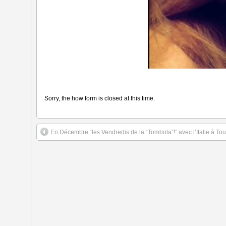
Sorry, the how form is closed at this time.
En Décembre “les Vendredis de la “Tombola”!” avec l’Italie à To