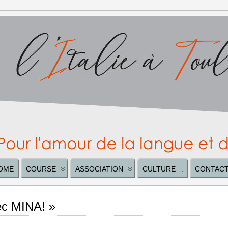
OME
COURSE
ASSOCIATION
CULTURE
CONTAC
ec MINA! »