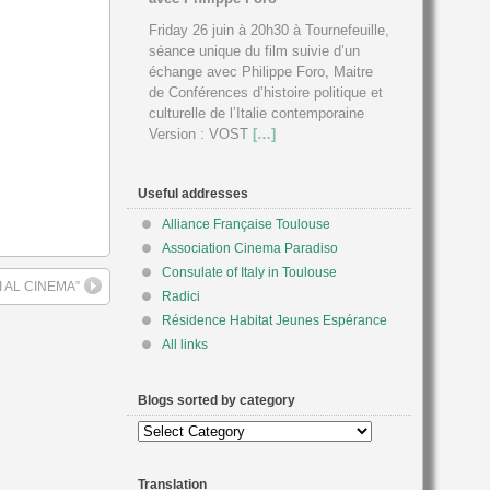
Friday 26 juin à 20h30 à Tournefeuille,
séance unique du film suivie d’un
échange avec Philippe Foro, Maitre
de Conférences d’histoire politique et
culturelle de l’Italie contemporaine
Version : VOST
[…]
Useful addresses
Alliance Française Toulouse
Association Cinema Paradiso
Consulate of Italy in Toulouse
 AL CINEMA”
Radici
Résidence Habitat Jeunes Espérance
All links
Blogs sorted by category
Blogs
sorted
by
Translation