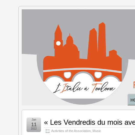
The Italy
in
Toulouse
H
Jan
« Les Vendredis du mois av
11
2022
Activities of the Association
,
Music