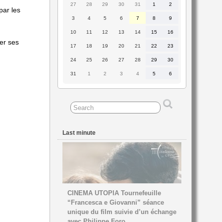
27
28
29
30
31
1
2
27
28
29
30
31
1
2
par les
July
July
July
July
July
August
August
2026
2026
2026
2026
2026
2026
2026
3
4
5
6
7
8
9
3
4
5
6
7
8
9
August
August
August
August
August
August
August
2026
2026
2026
2026
2026
2026
2026
10
11
12
13
14
15
16
10
11
12
13
14
15
16
August
August
August
August
August
August
August
ter ses
2026
2026
2026
2026
2026
2026
2026
17
18
19
20
21
22
23
17
18
19
20
21
22
23
August
August
August
August
August
August
August
2026
2026
2026
2026
2026
2026
2026
24
25
26
27
28
29
30
24
25
26
27
28
29
30
August
August
August
August
August
August
August
2026
2026
2026
2026
2026
2026
2026
31
1
2
3
4
5
6
31
1
2
3
4
5
6
August
September
September
September
September
September
September
2026
2026
2026
2026
2026
2026
2026
Last minute
CINEMA UTOPIA Tournefeuille
“Francesca e Giovanni” séance
unique du film suivie d’un échange
avec Philippe Foro