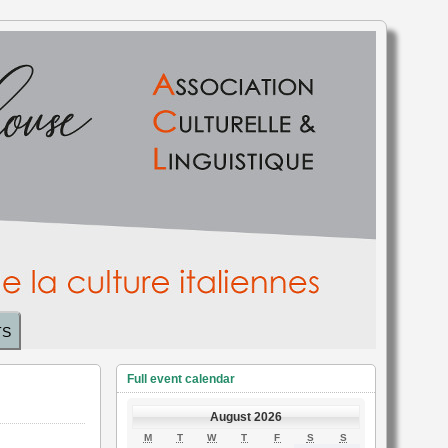
TS
Full event calendar
August 2026
MONDAY
TUESDAY
WEDNESDAY
THURSDAY
FRIDAY
SATURDAY
SUNDAY
M
T
W
T
F
S
S