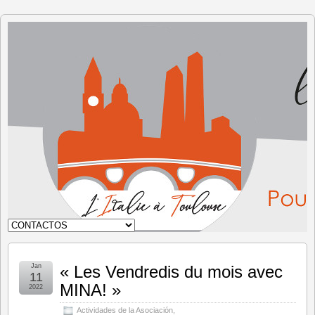
Italia en
Toulouse
Jan
« Les Vendredis du mois avec
11
MINA! »
2022
Actividades de la Asociación
,