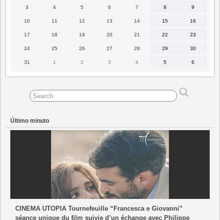
2026
2026
2026
2026
2026
2026
2026
3
4
5
6
7
8
9
3
4
5
6
7
8
9
Agosto
Agosto
Agosto
Agosto
Agosto
Agosto
Agosto
2026
2026
2026
2026
2026
2026
2026
10
11
12
13
14
15
16
10
11
12
13
14
15
16
Agosto
Agosto
Agosto
Agosto
Agosto
Agosto
Agosto
2026
2026
2026
2026
2026
2026
2026
17
18
19
20
21
22
23
17
18
19
20
21
22
23
Agosto
Agosto
Agosto
Agosto
Agosto
Agosto
Agosto
2026
2026
2026
2026
2026
2026
2026
24
25
26
27
28
29
30
24
25
26
27
28
29
30
Agosto
Agosto
Agosto
Agosto
Agosto
Agosto
Agosto
2026
2026
2026
2026
2026
2026
2026
31
1
2
3
4
5
6
31
1
2
3
4
5
6
Agosto
Septiembre
Septiembre
Septiembre
Septiembre
Septiembre
Septiembr
2026
2026
2026
2026
2026
2026
2026
Último minuto
CINEMA UTOPIA Tournefeuille “Francesca e Giovanni”
séance unique du film suivie d’un échange avec Philippe