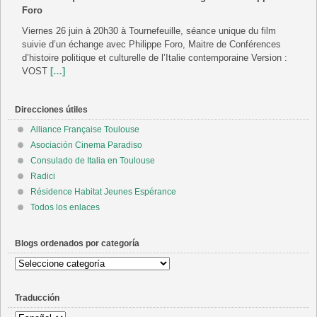
Foro
Viernes 26 juin à 20h30 à Tournefeuille, séance unique du film
suivie d’un échange avec Philippe Foro, Maitre de Conférences
d’histoire politique et culturelle de l’Italie contemporaine Version :
VOST
[…]
Direcciones útiles
Alliance Française Toulouse
Asociación Cinema Paradiso
Consulado de Italia en Toulouse
Radici
Résidence Habitat Jeunes Espérance
Todos los enlaces
Blogs ordenados por categoría
Blogs
ordenados
por
Traducción
categoría