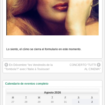
Lo siento, el cómo se cierra el formulario en este momento.
En Décembre “les Vendredis de la
CONCIERTO “TUTTI
“Tombola”!” avec l’Italie à Toulouse!
AL CINEMA”
Calendario de eventos completo
Agosto 2026
LUNES
MARTES
MIÉRCOLES
JUEVES
VIERNES
SÁBADO
DOMING
M
T
W
T
F
S
S
27
28
29
30
31
1
2
27
28
29
30
31
1
2
Julio
Julio
Julio
Julio
Julio
Agosto
Agosto