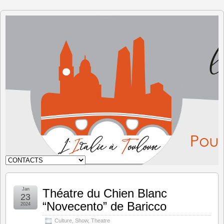
The Italy
in
Toulouse
Jan
Théatre du Chien Blanc
23
“Novecento” de Baricco
2024
Culture
,
Show
,
Theatre