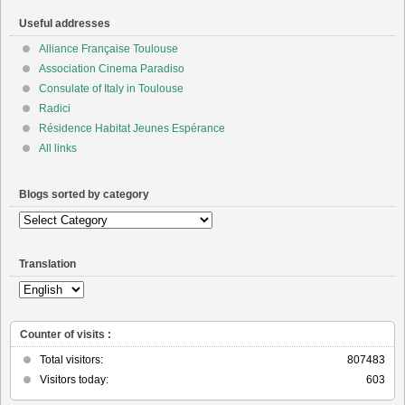
Useful addresses
Alliance Française Toulouse
Association Cinema Paradiso
Consulate of Italy in Toulouse
Radici
Résidence Habitat Jeunes Espérance
All links
Blogs sorted by category
Blogs
sorted
by
Translation
category
Counter of visits :
Total visitors:
807483
Visitors today:
603