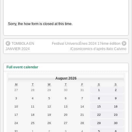
Sorry, the how form is closed at this time.
TOMBOLA EN
Festival UniverscÈnes 2024 17ème édition
JANVIER 2024
/Cosmicomics d’après Italo Calvino
Full event calendar
August 2026
MONDAY
TUESDAY
WEDNESDAY
THURSDAY
FRIDAY
SATURDAY
SUNDAY
M
T
W
T
F
S
S
27
28
29
30
31
1
2
27
28
29
30
31
1
2
July
July
July
July
July
August
August
2026
2026
2026
2026
2026
2026
2026
3
4
5
6
7
8
9
3
4
5
6
7
8
9
August
August
August
August
August
August
August
2026
2026
2026
2026
2026
2026
2026
10
11
12
13
14
15
16
10
11
12
13
14
15
16
August
August
August
August
August
August
August
2026
2026
2026
2026
2026
2026
2026
17
18
19
20
21
22
23
17
18
19
20
21
22
23
August
August
August
August
August
August
August
2026
2026
2026
2026
2026
2026
2026
24
25
26
27
28
29
30
24
25
26
27
28
29
30
August
August
August
August
August
August
August
2026
2026
2026
2026
2026
2026
2026
31
1
2
3
4
5
6
31
1
2
3
4
5
6