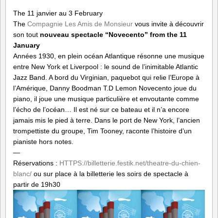
The 11 janvier au 3 February
The
Compagnie Les Amis de Monsieur
vous invite à découvrir
son tout
nouveau spectacle “Novecento” from the 11
January
Années 1930, en plein océan Atlantique résonne une musique
entre New York et Liverpool : le sound de l’inimitable Atlantic
Jazz Band. A bord du Virginian, paquebot qui relie l’Europe à
l’Amérique, Danny Boodman T.D Lemon Novecento joue du
piano, il joue une musique particulière et envoutante comme
l’écho de l’océan… Il est né sur ce bateau et il n’a encore
jamais mis le pied à terre. Dans le port de New York, l’ancien
trompettiste du groupe, Tim Tooney, raconte l’histoire d’un
pianiste hors notes.
—
Réservations :
HTTPS://billetterie.festik.net/theatre-du-chien-
blanc/
ou sur place à la billetterie les soirs de spectacle à
partir de 19h30