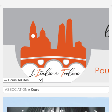
L'Italie à
Toulouse
ASSOCIATION
» Cours