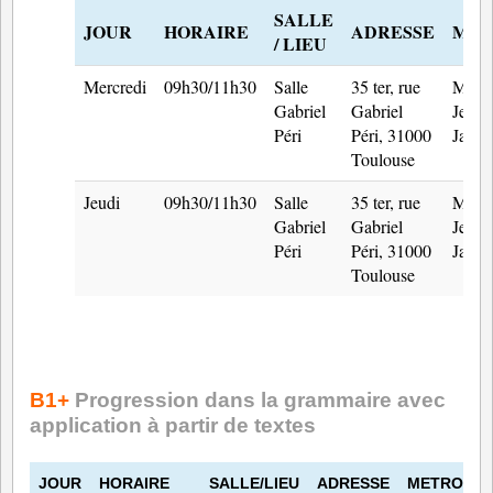
SALLE
JOUR
HORAIRE
ADRESSE
MET
/ LIEU
Mercredi
09h30/11h30
Salle
35 ter, rue
Métr
Gabriel
Gabriel
Jean
Péri
Péri, 31000
Jauré
Toulouse
Jeudi
09h30/11h30
Salle
35 ter, rue
Métr
Gabriel
Gabriel
Jean
Péri
Péri, 31000
Jauré
Toulouse
s
B1+
Progression dans la grammaire avec
application à partir de textes
JOUR
HORAIRE
SALLE/LIEU
ADRESSE
METRO