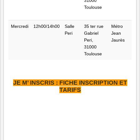
31000
Toulouse
Mercredi
12h00/14h00
Salle
35 ter rue
Métro
Peri
Gabriel
Jean
Peri,
Jaurès
31000
Toulouse
JE M’ INSCRIS : FICHE INSCR
IPTION ET
TA
R
IFS