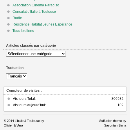
Association Cinema Paradiso
Consulat d'Italie à Toulouse
Radici
Résidence Habitat Jeunes Espérance
Tous les liens
Articles classés par catégorie
Articles
classés
par
Traduction
catégorie
Compteur de visites :
Visiteurs Total:
806982
Visiteurs aujourd'hui:
102
© 2014
L'Italie à Toulouse by
Suffusion theme by
Olivier & Vera
Sayontan Sinha