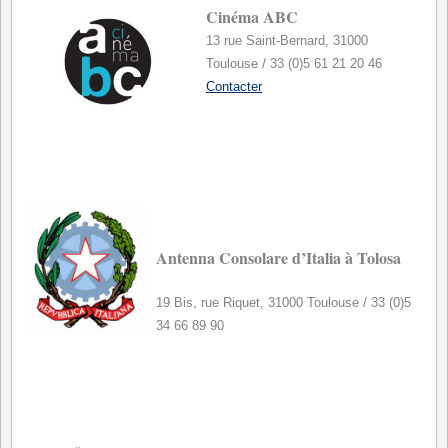
Ciném
a
ABC
13 rue Saint-Bernard, 31000
/
Toulouse
33 (0)5 61 21 20 46
Contacter
*
Antenna Consolare d’Italia à Tolosa
/
19 Bis, rue Riquet, 31000 Toulouse
33 (0)5
34 66 89 90
*