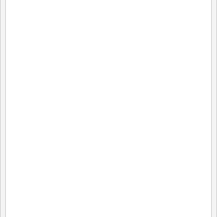
*
*
*