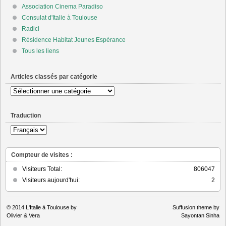
Association Cinema Paradiso
Consulat d'Italie à Toulouse
Radici
Résidence Habitat Jeunes Espérance
Tous les liens
Articles classés par catégorie
Articles
classés
par
Traduction
catégorie
Compteur de visites :
Visiteurs Total:
806047
Visiteurs aujourd'hui:
2
© 2014
L'Italie à Toulouse by
Suffusion theme by
Olivier & Vera
Sayontan Sinha