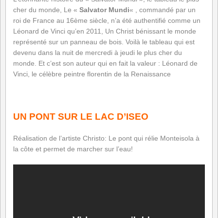
cher du monde, Le «
Salvator Mundi
« , commandé par un
roi de France au 16ème siècle, n’a été authentifié comme un
Léonard de Vinci qu’en 2011, Un Christ bénissant le monde
représenté sur un panneau de bois. Voilà le tableau qui est
devenu dans la nuit de mercredi à jeudi le plus cher du
monde. Et c’est son auteur qui en fait la valeur : Léonard de
Vinci, le célèbre peintre florentin de la Renaissance
UN PONT SUR LE LAC D’ISEO
Réalisation de l’artiste Christo: Le pont qui rélie Monteisola à
la côte et permet de marcher sur l’eau!