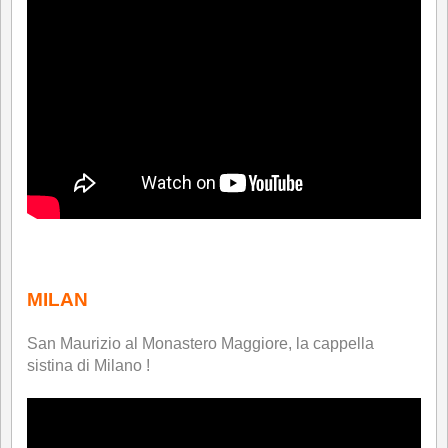
*
MILAN
San Maurizio al Monastero Maggiore, la cappella
sistina di Milano !