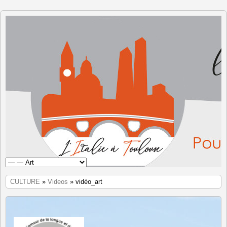
L'Italie à
Toulouse
CULTURE
»
Videos
» vidéo_art