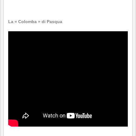
*
La « Colomba » di Pasqua
*