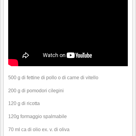
500 g di fettine di pollo o di carne di vitello
200 g di pomodori cilegini
120 g di ricotta
120g formaggio spalmabile
70 ml ca di olio ex. v. di oliva