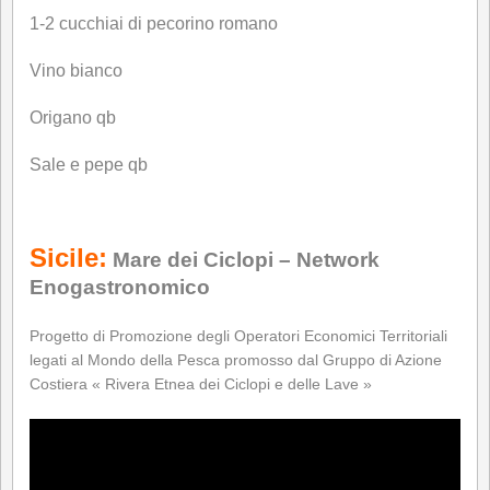
1-2 cucchiai di pecorino romano
Vino bianco
Origano qb
Sale e pepe qb
Sicile:
Mare dei Ciclopi – Network
Enogastronomico
Progetto di Promozione degli Operatori Economici Territoriali
legati al Mondo della Pesca promosso dal Gruppo di Azione
Costiera « Rivera Etnea dei Ciclopi e delle Lave »