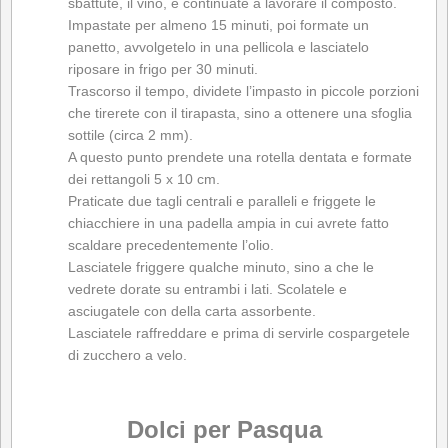
sbattute, il vino, e continuate a lavorare il composto.
Impastate per almeno 15 minuti, poi formate un
panetto, avvolgetelo in una pellicola e lasciatelo
riposare in frigo per 30 minuti.
Trascorso il tempo, dividete l’impasto in piccole porzioni
che tirerete con il tirapasta, sino a ottenere una sfoglia
sottile (circa 2 mm).
A questo punto prendete una rotella dentata e formate
dei rettangoli 5 x 10 cm.
Praticate due tagli centrali e paralleli e friggete le
chiacchiere in una padella ampia in cui avrete fatto
scaldare precedentemente l’olio.
Lasciatele friggere qualche minuto, sino a che le
vedrete dorate su entrambi i lati. Scolatele e
asciugatele con della carta assorbente.
Lasciatele raffreddare e prima di servirle cospargetele
di zucchero a velo.
*
*
Dolci per Pasqua