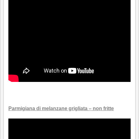
.
Parmigiana di melanzane grigliata
– non fritte