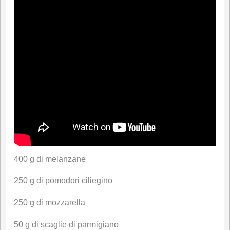
400 g di melanzane
250 g di pomodori ciliegino
250 g di mozzarella
50 g di scaglie di parmigiano