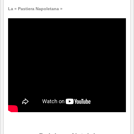
La « Pastiera Napoletana »
.
.