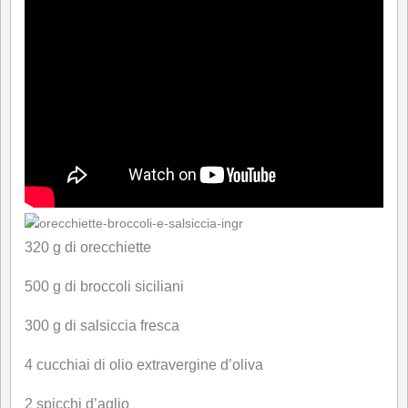
320 g di orecchiette
500 g di broccoli siciliani
300 g di salsiccia fresca
4 cucchiai di olio extravergine d’oliva
2 spicchi d’aglio