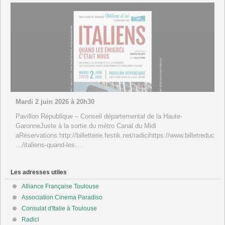
SOUVENIR!: CUISINE DU MONDE– SPÉCIAL ITALIE Sam. 30
mai
Cuisine du Monde : SPÉCIAL ITALIE– Sam. 30 mai Partage et
dégustation autour de l’Italie avec La Maison des citoyens 31 et
l’association L’Italie à Toulouse 10h15 – 13h00 Informations
[…]
Les adresses utiles
Alliance Française Toulouse
Association Cinema Paradiso
Consulat d'Italie à Toulouse
Radici