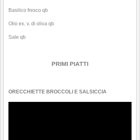
Basilico fresco qb
Olio ex. v. di oliva qb
Sale qb
PRIMI PIATTI
.
ORECCHIETTE BROCCOLI E SALSICCIA