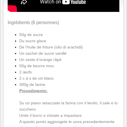
Ingrédients (6 personnes)
50g de sucre
Du sucre glace
De l’huile de friture (olio di arachidi)
Un sachet de sucre vanillé
Un zeste d’orange râpé
50g de beurre mou
2 œufs
2 c à s de vin blanc
300g de farine
Procedimento:
Su un piano setacciate la farina con il lievito, il sale e lo
zucchero.
Unite il burro e iniziate a impastare.
A questo punto aggiungete le uova precedentemente