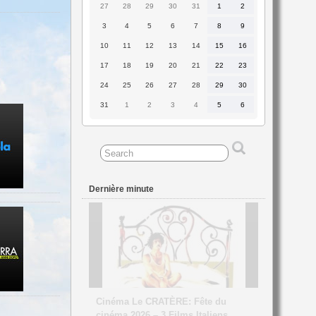
27
28
29
30
31
1
2
27
28
29
30
31
1
2
juillet
juillet
juillet
juillet
juillet
août
août
2026
2026
2026
2026
2026
2026
2026
3
4
5
6
7
8
9
3
4
5
6
7
8
9
août
août
août
août
août
août
août
2026
2026
2026
2026
2026
2026
2026
10
11
12
13
14
15
16
10
11
12
13
14
15
16
août
août
août
août
août
août
août
2026
2026
2026
2026
2026
2026
2026
17
18
19
20
21
22
23
17
18
19
20
21
22
23
août
août
août
août
août
août
août
2026
2026
2026
2026
2026
2026
2026
24
25
26
27
28
29
30
24
25
26
27
28
29
30
août
août
août
août
août
août
août
2026
2026
2026
2026
2026
2026
2026
31
1
2
3
4
5
6
31
1
2
3
4
5
6
août
septembre
septembre
septembre
septembre
septembre
septembre
2026
2026
2026
2026
2026
2026
2026
Dernière minute
CINEMA UTOPIA Tournefeuille «
Francesca e Giovanni » séance
unique du film suivie d’un échange
avec Philippe Foro