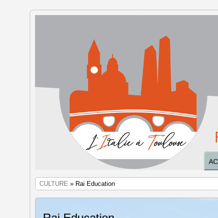
L'Italie à
Toulouse
AC
CULTURE
» Rai Education
Rai Education