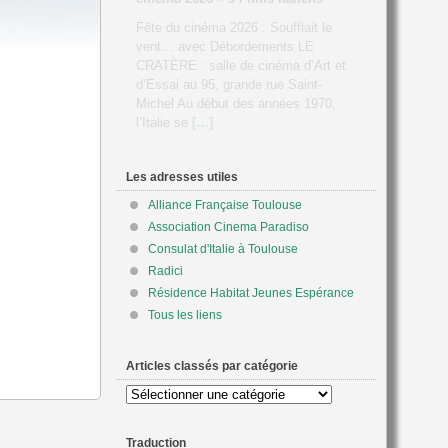
Vendredi 26 juin à 20h30 à
Tournefeuille, séance unique du film
suivie d’un échange avec Philippe
Foro, Maitre de Conférences
d’histoire politique et culturelle de
l’Italie contemporaine Version : VOST
[…]
Les adresses utiles
Alliance Française Toulouse
Association Cinema Paradiso
Consulat d'Italie à Toulouse
Radici
Résidence Habitat Jeunes Espérance
Tous les liens
Articles classés par catégorie
Articles
classés
par
Traduction