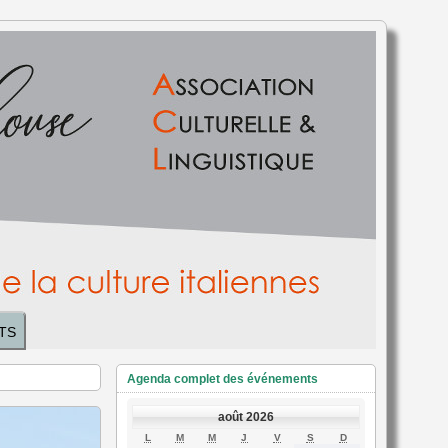
TS
Agenda complet des événements
août 2026
LUNDI
MARDI
MERCREDI
JEUDI
VENDREDI
SAMEDI
DIMANCHE
L
M
M
J
V
S
D