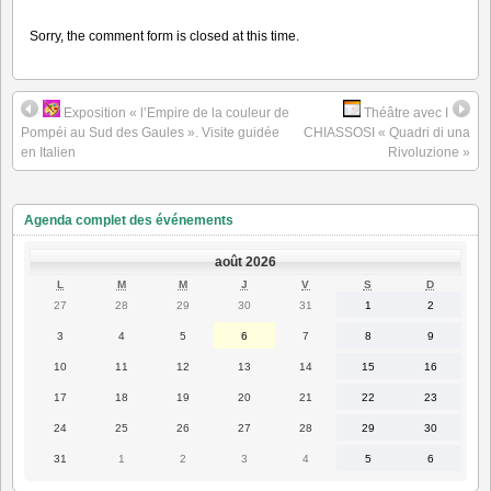
Sorry, the comment form is closed at this time.
Exposition « l’Empire de la couleur de
Théâtre avec I
Pompéi au Sud des Gaules ». Visite guidée
CHIASSOSI « Quadri di una
en Italien
Rivoluzione »
Agenda complet des événements
août 2026
LUNDI
MARDI
MERCREDI
JEUDI
VENDREDI
SAMEDI
DIMANC
L
M
M
J
V
S
D
27
28
29
30
31
1
2
27
28
29
30
31
1
2
juillet
juillet
juillet
juillet
juillet
août
août
2026
2026
2026
2026
2026
2026
2026
3
4
5
6
7
8
9
3
4
5
6
7
8
9
août
août
août
août
août
août
août
2026
2026
2026
2026
2026
2026
2026
10
11
12
13
14
15
16
10
11
12
13
14
15
16
août
août
août
août
août
août
août
2026
2026
2026
2026
2026
2026
2026
17
18
19
20
21
22
23
17
18
19
20
21
22
23
août
août
août
août
août
août
août
2026
2026
2026
2026
2026
2026
2026
24
25
26
27
28
29
30
24
25
26
27
28
29
30
août
août
août
août
août
août
août
2026
2026
2026
2026
2026
2026
2026
31
1
2
3
4
5
6
31
1
2
3
4
5
6
août
septembre
septembre
septembre
septembre
septembre
septembre
2026
2026
2026
2026
2026
2026
2026