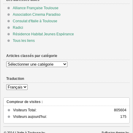
Alliance Française Toulouse
Association Cinema Paradiso
Consulat d'Italie à Toulouse
Radici
Résidence Habitat Jeunes Espérance
Tous les liens
Articles classés par catégorie
Articles
classés
par
Traduction
catégorie
Compteur de visites :
Visiteurs Total:
805604
Visiteurs aujourd'hui:
175
© 2014
L'Italie à Toulouse by
Suffusion theme by