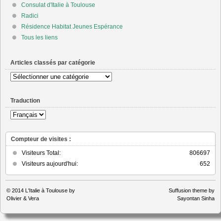
Consulat d'Italie à Toulouse
Radici
Résidence Habitat Jeunes Espérance
Tous les liens
Articles classés par catégorie
Articles
classés
par
Traduction
catégorie
Compteur de visites :
Visiteurs Total:
806697
Visiteurs aujourd'hui:
652
© 2014
L'Italie à Toulouse by
Suffusion theme by
Olivier & Vera
Sayontan Sinha