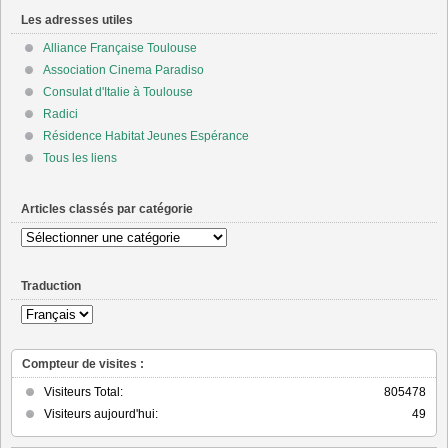
Les adresses utiles
Alliance Française Toulouse
Association Cinema Paradiso
Consulat d'Italie à Toulouse
Radici
Résidence Habitat Jeunes Espérance
Tous les liens
Articles classés par catégorie
Articles
classés
par
Traduction
catégorie
Compteur de visites :
Visiteurs Total:
805478
Visiteurs aujourd'hui:
49