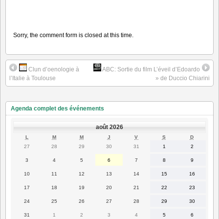
Sorry, the comment form is closed at this time.
Clun d’oenologie à
ABC: Sortie du film L’éveil d’Edoardo
l’Italie à Toulouse
» de Duccio Chiarini
Agenda complet des événements
août 2026
LUNDI
MARDI
MERCREDI
JEUDI
VENDREDI
SAMEDI
DIMANC
L
M
M
J
V
S
D
27
28
29
30
31
1
2
27
28
29
30
31
1
2
juillet
juillet
juillet
juillet
juillet
août
août
2026
2026
2026
2026
2026
2026
2026
3
4
5
6
7
8
9
3
4
5
6
7
8
9
août
août
août
août
août
août
août
2026
2026
2026
2026
2026
2026
2026
10
11
12
13
14
15
16
10
11
12
13
14
15
16
août
août
août
août
août
août
août
2026
2026
2026
2026
2026
2026
2026
17
18
19
20
21
22
23
17
18
19
20
21
22
23
août
août
août
août
août
août
août
2026
2026
2026
2026
2026
2026
2026
24
25
26
27
28
29
30
24
25
26
27
28
29
30
août
août
août
août
août
août
août
2026
2026
2026
2026
2026
2026
2026
31
1
2
3
4
5
6
31
1
2
3
4
5
6