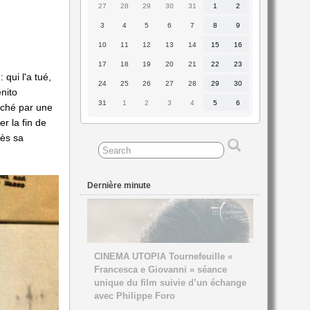
27
28
29
30
31
1
2
27
28
29
30
31
1
2
juillet
juillet
juillet
juillet
juillet
août
août
2026
2026
2026
2026
2026
2026
2026
3
4
5
6
7
8
9
3
4
5
6
7
8
9
août
août
août
août
août
août
août
2026
2026
2026
2026
2026
2026
2026
10
11
12
13
14
15
16
10
11
12
13
14
15
16
août
août
août
août
août
août
août
2026
2026
2026
2026
2026
2026
2026
17
18
19
20
21
22
23
17
18
19
20
21
22
23
août
août
août
août
août
août
août
 qui l'a tué,
2026
2026
2026
2026
2026
2026
2026
24
25
26
27
28
29
30
24
25
26
27
28
29
30
nito
août
août
août
août
août
août
août
2026
2026
2026
2026
2026
2026
2026
31
1
2
3
4
5
6
31
1
2
3
4
5
6
nché par une
août
septembre
septembre
septembre
septembre
septembre
septembre
2026
2026
2026
2026
2026
2026
2026
r la fin de
rès sa
Dernière minute
CINEMA UTOPIA Tournefeuille «
Francesca e Giovanni » séance
unique du film suivie d’un échange
avec Philippe Foro