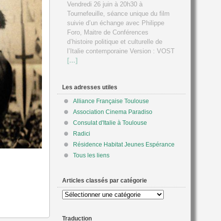
Vendredi 26 juin à 20h30 à
Tournefeuille, séance unique du film
suivie d’un échange avec Philippe
Foro, Maitre de Conférences
d’histoire politique et culturelle de
l’Italie contemporaine Version : VOST
[…]
Les adresses utiles
Alliance Française Toulouse
Association Cinema Paradiso
Consulat d'Italie à Toulouse
Radici
Résidence Habitat Jeunes Espérance
Tous les liens
Articles classés par catégorie
Articles
classés
par
Traduction