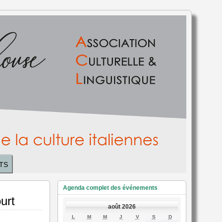
TS
Agenda complet des événements
urt
août 2026
LUNDI
MARDI
MERCREDI
JEUDI
VENDREDI
SAMEDI
DIMANCHE
L
M
M
J
V
S
D