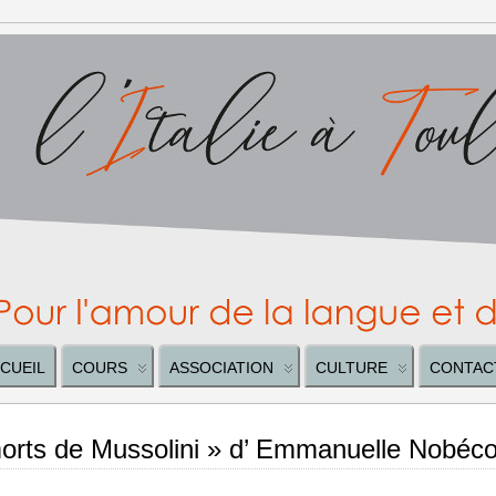
CUEIL
COURS
ASSOCIATION
CULTURE
CONTAC
morts de Mussolini » d’ Emmanuelle Nobéco