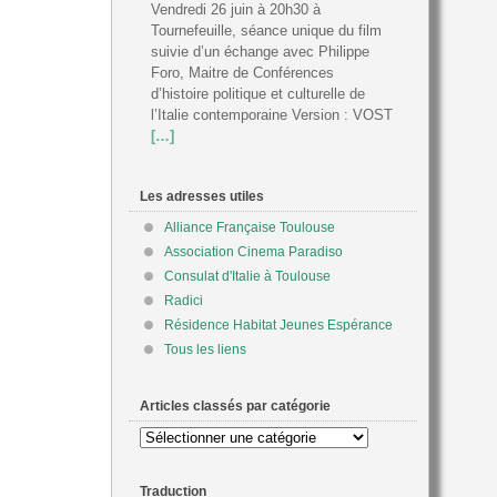
Vendredi 26 juin à 20h30 à
Tournefeuille, séance unique du film
suivie d’un échange avec Philippe
Foro, Maitre de Conférences
d’histoire politique et culturelle de
l’Italie contemporaine Version : VOST
[…]
Les adresses utiles
Alliance Française Toulouse
Association Cinema Paradiso
Consulat d'Italie à Toulouse
Radici
Résidence Habitat Jeunes Espérance
Tous les liens
Articles classés par catégorie
Articles
classés
par
Traduction