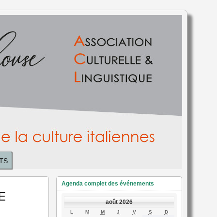
TS
Agenda complet des événements
DE
août 2026
LUNDI
MARDI
MERCREDI
JEUDI
VENDREDI
SAMEDI
DIMANCHE
L
M
M
J
V
S
D