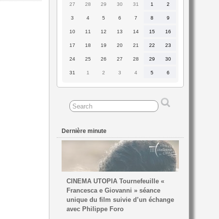
27
28
29
30
31
1
2
27
28
29
30
31
1
2
juillet
juillet
juillet
juillet
juillet
août
août
2026
2026
2026
2026
2026
2026
2026
3
4
5
6
7
8
9
3
4
5
6
7
8
9
août
août
août
août
août
août
août
2026
2026
2026
2026
2026
2026
2026
10
11
12
13
14
15
16
10
11
12
13
14
15
16
août
août
août
août
août
août
août
2026
2026
2026
2026
2026
2026
2026
17
18
19
20
21
22
23
17
18
19
20
21
22
23
août
août
août
août
août
août
août
2026
2026
2026
2026
2026
2026
2026
24
25
26
27
28
29
30
24
25
26
27
28
29
30
août
août
août
août
août
août
août
2026
2026
2026
2026
2026
2026
2026
31
1
2
3
4
5
6
31
1
2
3
4
5
6
août
septembre
septembre
septembre
septembre
septembre
septembre
2026
2026
2026
2026
2026
2026
2026
Dernière minute
CINEMA UTOPIA Tournefeuille «
Francesca e Giovanni » séance
unique du film suivie d’un échange
avec Philippe Foro