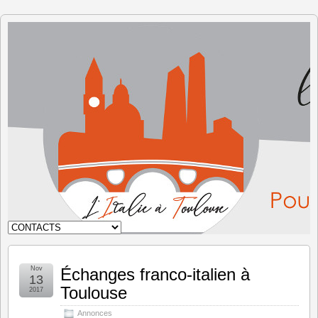
L'Italie à
Toulouse
Nov
Échanges franco-italien à
13
Toulouse
2017
Annonces