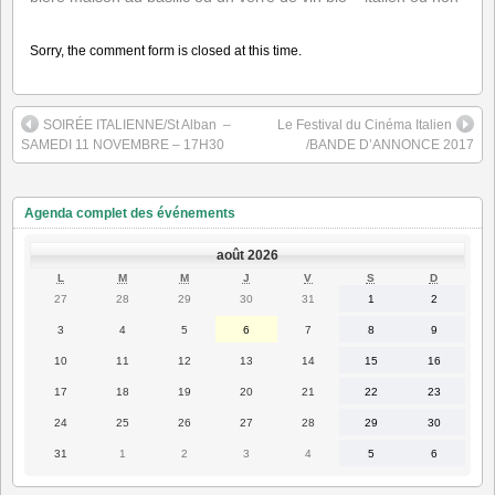
Sorry, the comment form is closed at this time.
SOIRÉE ITALIENNE/St Alban ️ –
Le Festival du Cinéma Italien
SAMEDI 11 NOVEMBRE – 17H30
/BANDE D’ANNONCE 2017
Agenda complet des événements
août 2026
LUNDI
MARDI
MERCREDI
JEUDI
VENDREDI
SAMEDI
DIMANC
L
M
M
J
V
S
D
27
28
29
30
31
1
2
27
28
29
30
31
1
2
juillet
juillet
juillet
juillet
juillet
août
août
2026
2026
2026
2026
2026
2026
2026
3
4
5
6
7
8
9
3
4
5
6
7
8
9
août
août
août
août
août
août
août
2026
2026
2026
2026
2026
2026
2026
10
11
12
13
14
15
16
10
11
12
13
14
15
16
août
août
août
août
août
août
août
2026
2026
2026
2026
2026
2026
2026
17
18
19
20
21
22
23
17
18
19
20
21
22
23
août
août
août
août
août
août
août
2026
2026
2026
2026
2026
2026
2026
24
25
26
27
28
29
30
24
25
26
27
28
29
30
août
août
août
août
août
août
août
2026
2026
2026
2026
2026
2026
2026
31
1
2
3
4
5
6
31
1
2
3
4
5
6
août
septembre
septembre
septembre
septembre
septembre
septembre
2026
2026
2026
2026
2026
2026
2026