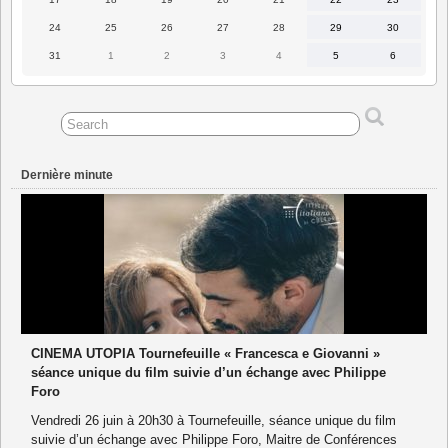
août
août
août
août
août
août
août
2026
2026
2026
2026
2026
2026
2026
24
25
26
27
28
29
30
24
25
26
27
28
29
30
août
août
août
août
août
août
août
2026
2026
2026
2026
2026
2026
2026
31
1
2
3
4
5
6
31
1
2
3
4
5
6
août
septembre
septembre
septembre
septembre
septembre
septembre
2026
2026
2026
2026
2026
2026
2026
Dernière minute
CINEMA UTOPIA Tournefeuille « Francesca e Giovanni »
séance unique du film suivie d’un échange avec Philippe
Foro
Vendredi 26 juin à 20h30 à Tournefeuille, séance unique du film
suivie d’un échange avec Philippe Foro, Maitre de Conférences