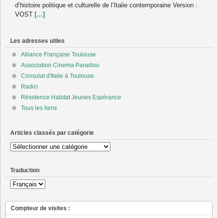
d’histoire politique et culturelle de l’Italie contemporaine Version :
VOST
[…]
Les adresses utiles
Alliance Française Toulouse
Association Cinema Paradiso
Consulat d'Italie à Toulouse
Radici
Résidence Habitat Jeunes Espérance
Tous les liens
Articles classés par catégorie
Articles
classés
par
Traduction
catégorie
Compteur de visites :