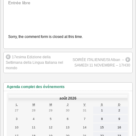
Entrée libre
Sorry, the comment form is closed at this time.
17esima Edizione della
SOIRÉE ITALIENNE/St Alban ️ –
Settimana della Lingua Italiana nel
SAMEDI 11 NOVEMBRE – 17H30
mondo
Agenda complet des événements
août 2026
LUNDI
MARDI
MERCREDI
JEUDI
VENDREDI
SAMEDI
DIMANC
L
M
M
J
V
S
D
27
28
29
30
31
1
2
27
28
29
30
31
1
2
juillet
juillet
juillet
juillet
juillet
août
août
2026
2026
2026
2026
2026
2026
2026
3
4
5
6
7
8
9
3
4
5
6
7
8
9
août
août
août
août
août
août
août
2026
2026
2026
2026
2026
2026
2026
10
11
12
13
14
15
16
10
11
12
13
14
15
16
août
août
août
août
août
août
août
2026
2026
2026
2026
2026
2026
2026
17
18
19
20
21
22
23
17
18
19
20
21
22
23