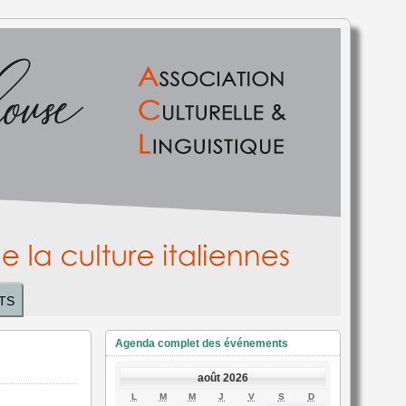
TS
Agenda complet des événements
août 2026
LUNDI
MARDI
MERCREDI
JEUDI
VENDREDI
SAMEDI
DIMANCHE
L
M
M
J
V
S
D