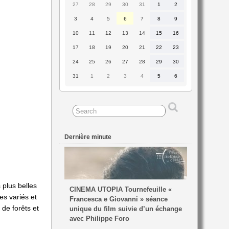
27
28
29
30
31
1
2
27
28
29
30
31
1
2
juillet
juillet
juillet
juillet
juillet
août
août
2026
2026
2026
2026
2026
2026
2026
3
4
5
6
7
8
9
3
4
5
6
7
8
9
août
août
août
août
août
août
août
2026
2026
2026
2026
2026
2026
2026
10
11
12
13
14
15
16
10
11
12
13
14
15
16
août
août
août
août
août
août
août
2026
2026
2026
2026
2026
2026
2026
17
18
19
20
21
22
23
17
18
19
20
21
22
23
août
août
août
août
août
août
août
2026
2026
2026
2026
2026
2026
2026
24
25
26
27
28
29
30
24
25
26
27
28
29
30
août
août
août
août
août
août
août
2026
2026
2026
2026
2026
2026
2026
31
1
2
3
4
5
6
31
1
2
3
4
5
6
août
septembre
septembre
septembre
septembre
septembre
septembre
2026
2026
2026
2026
2026
2026
2026
Dernière minute
 plus belles
CINEMA UTOPIA Tournefeuille «
es variés et
Francesca e Giovanni » séance
de forêts et
unique du film suivie d’un échange
avec Philippe Foro