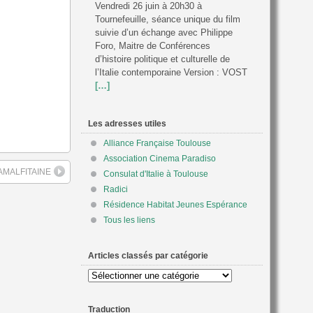
Vendredi 26 juin à 20h30 à
Tournefeuille, séance unique du film
suivie d’un échange avec Philippe
Foro, Maitre de Conférences
d’histoire politique et culturelle de
l’Italie contemporaine Version : VOST
[…]
Les adresses utiles
Alliance Française Toulouse
Association Cinema Paradiso
 AMALFITAINE
Consulat d'Italie à Toulouse
Radici
Résidence Habitat Jeunes Espérance
Tous les liens
Articles classés par catégorie
Articles
classés
par
Traduction