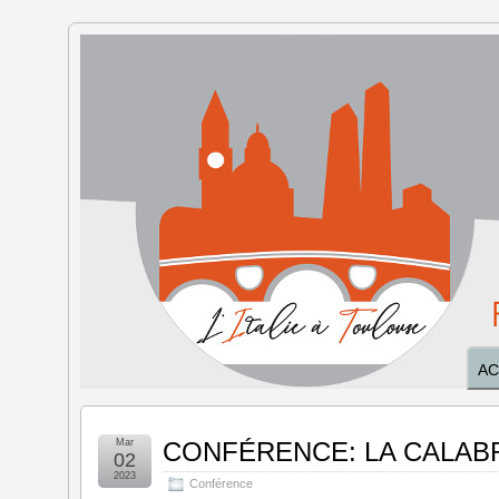
L'Italie à
Toulouse
AC
Mar
CONFÉRENCE: LA CALABRE N
02
2023
Conférence