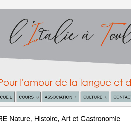
CUEIL
COURS
ASSOCIATION
CULTURE
CONTAC
ature, Histoire, Art et Gastronomie