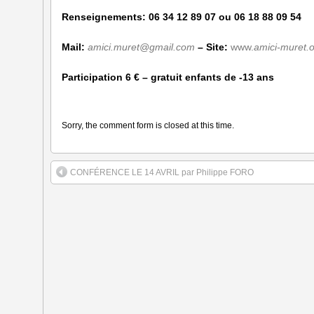
Renseignements:
06 34 12 89 07
ou
06 18 88 09 54
Mail:
amici.muret@gmail.com
–
Site:
www.
amici-muret.
Participation 6 € – gratuit enfants de -13 ans
Sorry, the comment form is closed at this time.
CONFÉRENCE LE 14 AVRIL par Philippe FORO