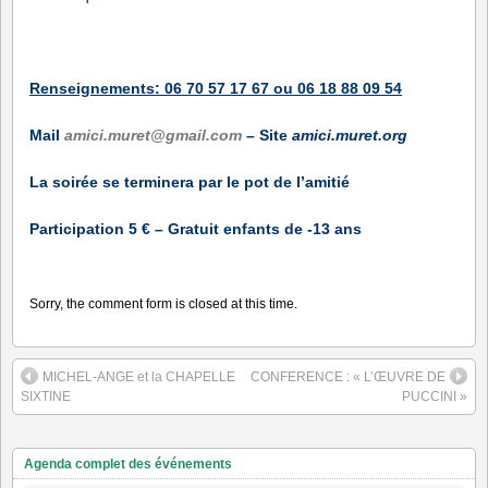
Renseignements: 06 70 57 17 67
ou
06 18 88 09 54
Mail
amici.muret@gmail.com
–
Site
amici.muret.org
La soirée se terminera par le pot de l’amitié
Participation 5
€ – Gratuit enfants de -13 ans
Sorry, the comment form is closed at this time.
MICHEL-ANGE et la CHAPELLE
CONFERENCE : « L’ŒUVRE DE
SIXTINE
PUCCINI »
Agenda complet des événements