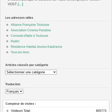
VOST
[…]
Les adresses utiles
Alliance Française Toulouse
Association Cinema Paradiso
Consulat d'Italie à Toulouse
Radici
Résidence Habitat Jeunes Espérance
Tous les liens
Articles classés par catégorie
Articles
classés
par
Traduction
catégorie
Compteur de visites :
Visiteurs Total:
805773