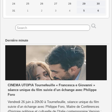
2026
2026
2026
2026
2026
2026
2026
24
25
26
27
28
29
30
24
25
26
27
28
29
30
août
août
août
août
août
août
août
2026
2026
2026
2026
2026
2026
2026
31
1
2
3
4
5
6
31
1
2
3
4
5
6
août
septembre
septembre
septembre
septembre
septembre
septembre
2026
2026
2026
2026
2026
2026
2026
Dernière minute
CINEMA UTOPIA Tournefeuille « Francesca e Giovanni »
séance unique du film suivie d’un échange avec Philippe
Foro
Vendredi 26 juin à 20h30 à Tournefeuille, séance unique du film
suivie d’un échange avec Philippe Foro, Maitre de Conférences
d’histoire politique et culturelle de l’Italie contemporaine Version :