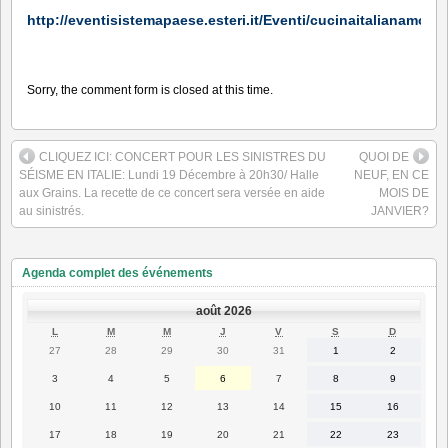
http://eventisistemapaese.esteri.it/Eventi/cucinaitalianamon
Sorry, the comment form is closed at this time.
CLIQUEZ ICI: CONCERT POUR LES SINISTRES DU
QUOI DE
SÉISME EN ITALIE: Lundi 19 Décembre à 20h30/ Halle
NEUF, EN CE
aux Grains. La recette de ce concert sera versée en aide
MOIS DE
au sinistrés.
JANVIER?
Agenda complet des événements
août 2026
LUNDI
MARDI
MERCREDI
JEUDI
VENDREDI
SAMEDI
DIMANC
L
M
M
J
V
S
D
27
28
29
30
31
1
2
27
28
29
30
31
1
2
juillet
juillet
juillet
juillet
juillet
août
août
2026
2026
2026
2026
2026
2026
2026
3
4
5
6
7
8
9
3
4
5
6
7
8
9
août
août
août
août
août
août
août
2026
2026
2026
2026
2026
2026
2026
10
11
12
13
14
15
16
10
11
12
13
14
15
16
août
août
août
août
août
août
août
2026
2026
2026
2026
2026
2026
2026
17
18
19
20
21
22
23
17
18
19
20
21
22
23
août
août
août
août
août
août
août