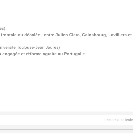
es)
e frontale ou décalée ; entre Julien Clerc,
Gainsbourg, Lavilliers e
niversité
Toulouse-Jean Jaurès)
on
engagée et réforme agraire au Portugal »
Lectures musicales