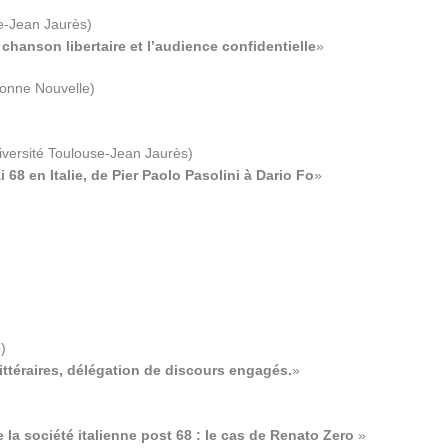
se-Jean
Jaurès)
 chanson libertaire et l’audience confidentielle
»
rbonne
Nouvelle)
iversité Toulouse-Jean Jaurès)
i 68 en Italie, de Pier Paolo Pasolini à Dario Fo
»
)
littéraires, délégation de discours engagés.
»
e la société italienne post 68 : le cas de Renato Zero
»