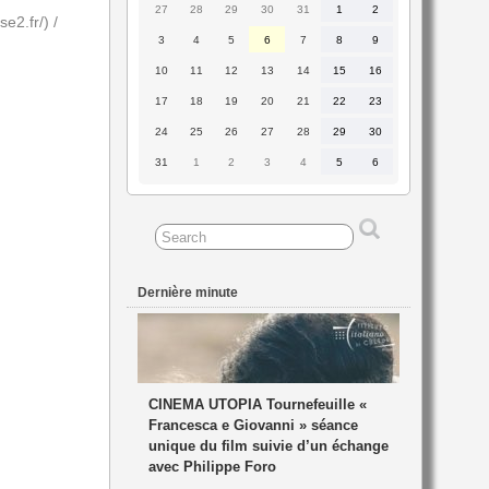
27
28
29
30
31
1
2
27
28
29
30
31
1
2
lse2.fr/
) /
juillet
juillet
juillet
juillet
juillet
août
août
2026
2026
2026
2026
2026
2026
2026
3
4
5
6
7
8
9
3
4
5
6
7
8
9
août
août
août
août
août
août
août
2026
2026
2026
2026
2026
2026
2026
10
11
12
13
14
15
16
10
11
12
13
14
15
16
août
août
août
août
août
août
août
2026
2026
2026
2026
2026
2026
2026
17
18
19
20
21
22
23
17
18
19
20
21
22
23
août
août
août
août
août
août
août
2026
2026
2026
2026
2026
2026
2026
24
25
26
27
28
29
30
24
25
26
27
28
29
30
août
août
août
août
août
août
août
2026
2026
2026
2026
2026
2026
2026
31
1
2
3
4
5
6
31
1
2
3
4
5
6
août
septembre
septembre
septembre
septembre
septembre
septembre
2026
2026
2026
2026
2026
2026
2026
Dernière minute
CINEMA UTOPIA Tournefeuille «
Francesca e Giovanni » séance
unique du film suivie d’un échange
avec Philippe Foro