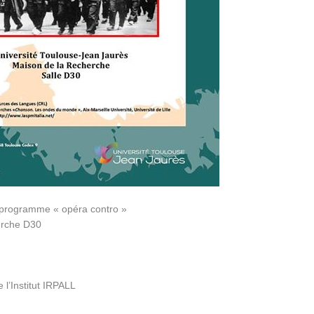
u programme « opéra contro »
erche D30
l’Institut IRPALL