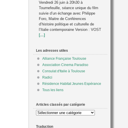
Vendredi 26 juin à 20h30 à
Tournefeuille, séance unique du film
suivie d’un échange avec Philippe
Foro, Maitre de Conférences
d’histoire politique et culturelle de
l’Italie contemporaine Version : VOST
[…]
Les adresses utiles
Alliance Française Toulouse
Association Cinema Paradiso
Consulat d'Italie à Toulouse
Radici
Résidence Habitat Jeunes Espérance
Tous les liens
Articles classés par catégorie
Articles
classés
par
Traduction