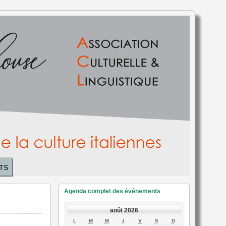
TS
Agenda complet des événements
août 2026
LUNDI
MARDI
MERCREDI
JEUDI
VENDREDI
SAMEDI
DIMANCHE
L
M
M
J
V
S
D