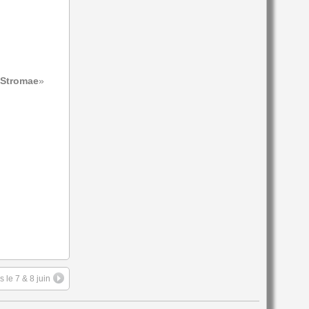
t Stromae
»
 le 7 & 8 juin