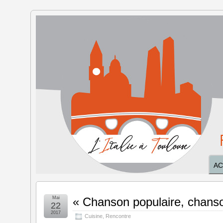
L'Italie à
Toulouse
AC
Mai
« Chanson populaire, chanso
22
2017
Cuisine
,
Rencontre