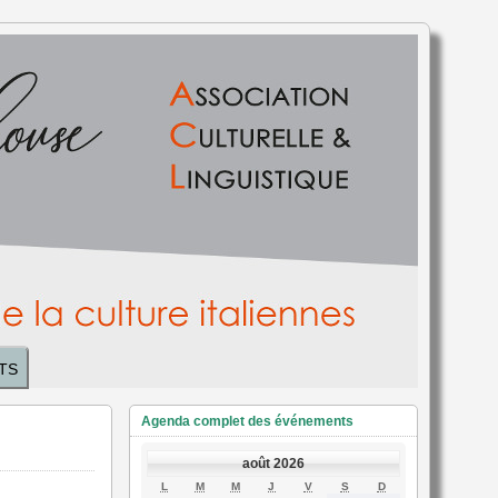
TS
Agenda complet des événements
août 2026
LUNDI
MARDI
MERCREDI
JEUDI
VENDREDI
SAMEDI
DIMANCHE
L
M
M
J
V
S
D