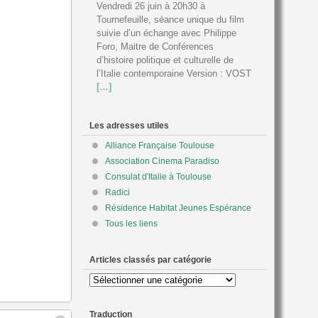
Vendredi 26 juin à 20h30 à
Tournefeuille, séance unique du film
suivie d’un échange avec Philippe
Foro, Maitre de Conférences
d’histoire politique et culturelle de
l’Italie contemporaine Version : VOST
[…]
Les adresses utiles
Alliance Française Toulouse
Association Cinema Paradiso
Consulat d'Italie à Toulouse
Radici
Résidence Habitat Jeunes Espérance
Tous les liens
Articles classés par catégorie
Articles
classés
par
Traduction