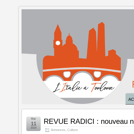
L'Italie à
Toulouse
AC
Mar
REVUE RADICI : nouveau 
11
2024
Annonces
,
Culture