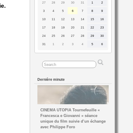
27
28
29
30
31
1
2
27
28
29
30
31
1
2
ie.
juillet
juillet
juillet
juillet
juillet
août
août
2026
2026
2026
2026
2026
2026
2026
3
4
5
6
7
8
9
3
4
5
6
7
8
9
août
août
août
août
août
août
août
2026
2026
2026
2026
2026
2026
2026
10
11
12
13
14
15
16
10
11
12
13
14
15
16
août
août
août
août
août
août
août
2026
2026
2026
2026
2026
2026
2026
17
18
19
20
21
22
23
17
18
19
20
21
22
23
août
août
août
août
août
août
août
2026
2026
2026
2026
2026
2026
2026
24
25
26
27
28
29
30
24
25
26
27
28
29
30
août
août
août
août
août
août
août
2026
2026
2026
2026
2026
2026
2026
31
1
2
3
4
5
6
31
1
2
3
4
5
6
août
septembre
septembre
septembre
septembre
septembre
septembre
2026
2026
2026
2026
2026
2026
2026
Dernière minute
CINEMA UTOPIA Tournefeuille «
Francesca e Giovanni » séance
unique du film suivie d’un échange
avec Philippe Foro