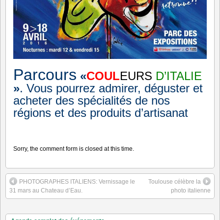
Parcours
«
COUL
EURS
D’ITALIE
»
. Vous pourrez admirer, déguster et
acheter des spécialités de nos
régions et des produits d’artisanat
Sorry, the comment form is closed at this time.
PHOTOGRAPHES ITALIENS: Vernissage le
Toulouse célèbre la
31 mars au Chateau d’Eau.
photo italienne