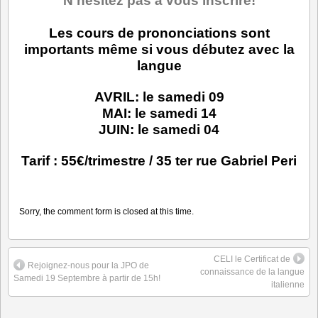
N’hésitez pas à vous inscrire!
h
Les cours de prononciations sont
importants même si vous débutez avec la
langue
AVRIL: le samedi 09
MAI: le samedi 14
JUIN: le samedi 04
Tarif : 55€/trimestre / 35 ter rue Gabriel Peri
Sorry, the comment form is closed at this time.
CELI le Certificat de
Rejoignez-nous pour la JPO de
connaissance de la langue
Samedi 19 Septembre à partir de 15h!
italienne