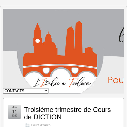
L'Italie à
Toulouse
Jan
Troisième trimestre de Cours
11
de DICTION
2022
Cours d'Italien