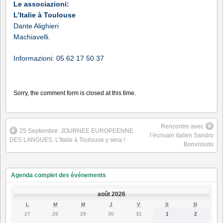
Le associazioni:
L’Italie à Toulouse
Dante Alighieri
Machiavelli.
Informazioni: 05 62 17 50 37
Sorry, the comment form is closed at this time.
Rencontre avec
25 Septembre: JOURNEE EUROPEENNE
l’écrivain italien Sandro
DES LANGUES. L’Italie à Toulouse y sera !
Bonvissuto
Agenda complet des événements
août 2026
LUNDI
MARDI
MERCREDI
JEUDI
VENDREDI
SAMEDI
DIMANC
L
M
M
J
V
S
D
27
28
29
30
31
1
2
27
28
29
30
31
1
2
juillet
juillet
juillet
juillet
juillet
août
août