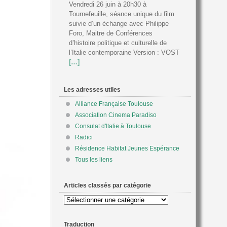
Vendredi 26 juin à 20h30 à
Tournefeuille, séance unique du film
suivie d’un échange avec Philippe
Foro, Maitre de Conférences
d’histoire politique et culturelle de
l’Italie contemporaine Version : VOST
[…]
Les adresses utiles
Alliance Française Toulouse
Association Cinema Paradiso
Consulat d'Italie à Toulouse
Radici
Résidence Habitat Jeunes Espérance
Tous les liens
Articles classés par catégorie
Articles
classés
par
Traduction