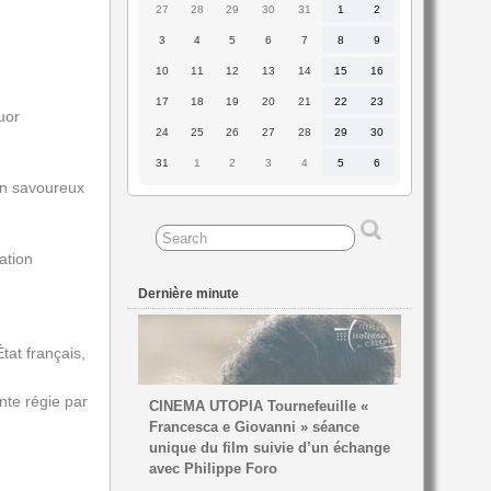
27
28
29
30
31
1
2
27
28
29
30
31
1
2
juillet
juillet
juillet
juillet
juillet
août
août
2026
2026
2026
2026
2026
2026
2026
3
4
5
6
7
8
9
3
4
5
6
7
8
9
août
août
août
août
août
août
août
2026
2026
2026
2026
2026
2026
2026
10
11
12
13
14
15
16
10
11
12
13
14
15
16
août
août
août
août
août
août
août
2026
2026
2026
2026
2026
2026
2026
17
18
19
20
21
22
23
17
18
19
20
21
22
23
août
août
août
août
août
août
août
uor
2026
2026
2026
2026
2026
2026
2026
24
25
26
27
28
29
30
24
25
26
27
28
29
30
août
août
août
août
août
août
août
2026
2026
2026
2026
2026
2026
2026
31
1
2
3
4
5
6
31
1
2
3
4
5
6
août
septembre
septembre
septembre
septembre
septembre
septembre
 un savoureux
2026
2026
2026
2026
2026
2026
2026
ation
Dernière minute
tat français,
nte régie par
CINEMA UTOPIA Tournefeuille «
Francesca e Giovanni » séance
unique du film suivie d’un échange
avec Philippe Foro