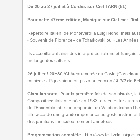
Du 20 au 27 juillet à Cordes-sur-Ciel TARN (81)
Pour cette 47éme édition, Musique sur Ciel met l’Itali
Répertoire italien, de Monteverdi à Luigi Nono, mais auss
«Souvenir de Florence» de Tchaïkovski ou «Les Années d
Ils accueilleront ainsi des interprètes italiens et français
mélange des cultures.
26 juillet / 20H30
/Château-musée du Cayla (Castelnau 
musicale / Pique-nique ou pizza au camion /
8 1/2
de Fel
Clara Iannotta:
Pour la première fois de son histoire, le
Compositrice italienne née en 1983, a reçu entre autres
de l’Ensemble
intercontemporain, du Westdeutschen Ru
Elle accorde une grande importance au geste instrumenta
des partitions méticuleu-
sement annotées
Programmation complète :
http://www.festivalmusiques