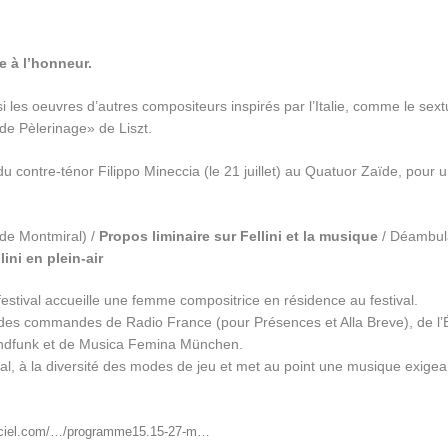
e à l’honneur.
i les oeuvres d’autres compositeurs inspirés par l’Italie, comme le sext
e Pèlerinage» de Liszt.
, du contre-ténor Filippo Mineccia (le 21
juillet) au Quatuor Zaïde, pour
de Montmiral) /
Propos liminaire sur Fellini et la musique
/ Déambul
lini en plein-air
 festival accueille une femme compositrice
en résidence au festival.
 des commandes de Radio France (pour Présences et Alla Breve), de l’É
ndfunk et de Musica Femina München.
l, à la diversité des
modes de jeu et met au point une musique exigea
urciel.com/…/programme15.15-27-m…