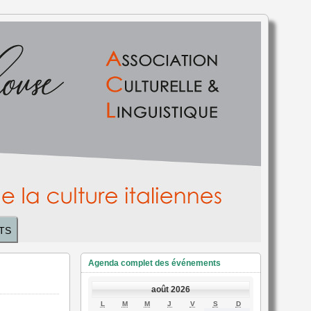
TS
Agenda complet des événements
août 2026
LUNDI
MARDI
MERCREDI
JEUDI
VENDREDI
SAMEDI
DIMANCHE
L
M
M
J
V
S
D