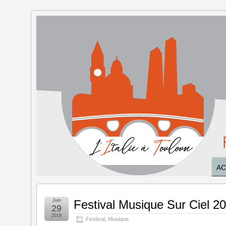
L'Italie à
Toulouse
AC
Juin
Festival Musique Sur Ciel 201
29
2018
Festival
,
Musique