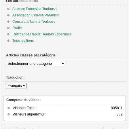
Les adresses utiles
Alliance Française Toulouse
Association Cinema Paradiso
Consulat d'Italie à Toulouse
Radici
Résidence Habitat Jeunes Espérance
Tous les liens
Articles classés par catégorie
Articles
classés
par
Traduction
catégorie
Compteur de visites :
Visiteurs Total:
805811
Visiteurs aujourd'hui:
382