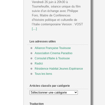
Vendredi 26 juin à 20h30 à
Tournefeuille, séance unique du film
suivie d’un échange avec Philippe
Foro, Maitre de Conférences
d’histoire politique et culturelle de
l’Italie contemporaine Version : VOST
[…]
Les adresses utiles
Alliance Française Toulouse
Association Cinema Paradiso
Consulat d'Italie à Toulouse
Radici
Résidence Habitat Jeunes Espérance
Tous les liens
Articles classés par catégorie
Articles
classés
par
Traduction