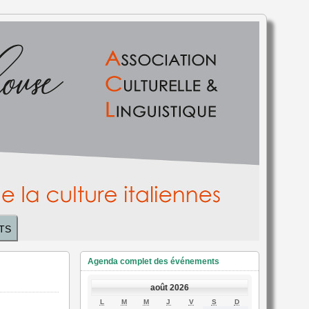
TS
Agenda complet des événements
août 2026
LUNDI
MARDI
MERCREDI
JEUDI
VENDREDI
SAMEDI
DIMANCHE
L
M
M
J
V
S
D