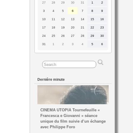
27
28
29
30
31
1
2
27
28
29
30
31
1
2
juillet
juillet
juillet
juillet
juillet
août
août
2026
2026
2026
2026
2026
2026
2026
3
4
5
6
7
8
9
3
4
5
6
7
8
9
août
août
août
août
août
août
août
2026
2026
2026
2026
2026
2026
2026
10
11
12
13
14
15
16
10
11
12
13
14
15
16
août
août
août
août
août
août
août
2026
2026
2026
2026
2026
2026
2026
17
18
19
20
21
22
23
17
18
19
20
21
22
23
août
août
août
août
août
août
août
2026
2026
2026
2026
2026
2026
2026
24
25
26
27
28
29
30
24
25
26
27
28
29
30
août
août
août
août
août
août
août
2026
2026
2026
2026
2026
2026
2026
31
1
2
3
4
5
6
31
1
2
3
4
5
6
août
septembre
septembre
septembre
septembre
septembre
septembre
2026
2026
2026
2026
2026
2026
2026
Dernière minute
CINEMA UTOPIA Tournefeuille «
Francesca e Giovanni » séance
unique du film suivie d’un échange
avec Philippe Foro