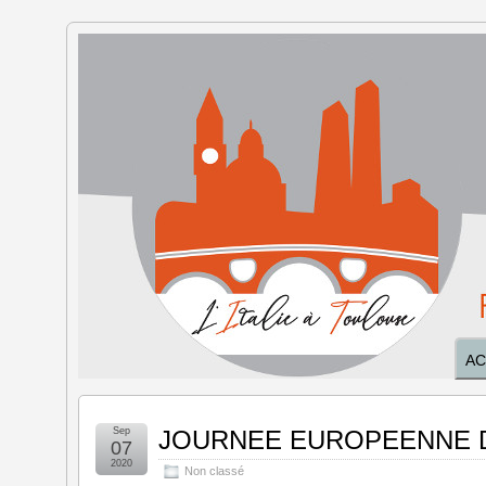
L'Italie à
Toulouse
AC
Sep
JOURNEE EUROPEENNE D
07
2020
Non classé