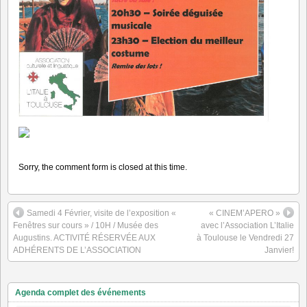
Sorry, the comment form is closed at this time.
Samedi 4 Février, visite de l’exposition «
« CINEM’APERO »
Fenêtres sur cours » / 10H / Musée des
avec l’Association L’Italie
Augustins. ACTIVITÉ RÉSERVÉE AUX
à Toulouse le Vendredi 27
ADHÉRENTS DE L’ASSOCIATION
Janvier!
Agenda complet des événements