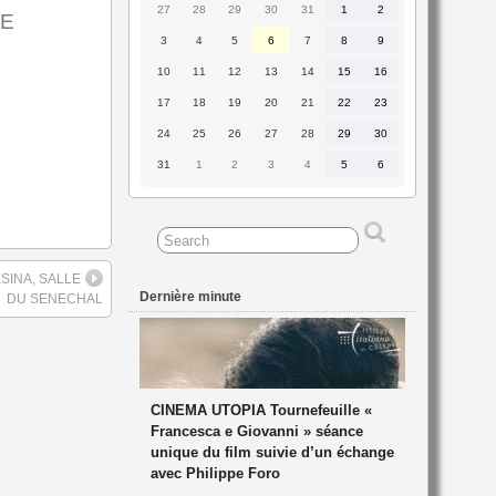
27
28
29
30
31
1
2
27
28
29
30
31
1
2
SE
juillet
juillet
juillet
juillet
juillet
août
août
2026
2026
2026
2026
2026
2026
2026
3
4
5
6
7
8
9
3
4
5
6
7
8
9
août
août
août
août
août
août
août
2026
2026
2026
2026
2026
2026
2026
10
11
12
13
14
15
16
10
11
12
13
14
15
16
août
août
août
août
août
août
août
2026
2026
2026
2026
2026
2026
2026
17
18
19
20
21
22
23
17
18
19
20
21
22
23
août
août
août
août
août
août
août
2026
2026
2026
2026
2026
2026
2026
24
25
26
27
28
29
30
24
25
26
27
28
29
30
août
août
août
août
août
août
août
2026
2026
2026
2026
2026
2026
2026
31
1
2
3
4
5
6
31
1
2
3
4
5
6
août
septembre
septembre
septembre
septembre
septembre
septembre
2026
2026
2026
2026
2026
2026
2026
RESINA, SALLE
Dernière minute
DU SENECHAL
CINEMA UTOPIA Tournefeuille «
Francesca e Giovanni » séance
unique du film suivie d’un échange
avec Philippe Foro