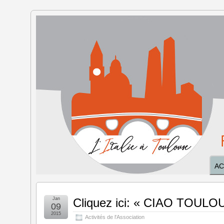
L'Italie à
Toulouse
AC
Jan
Cliquez ici: « CIAO TOULOU
09
2015
Activités de l'Association