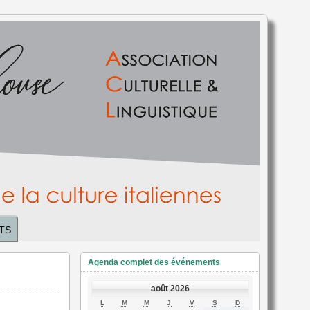
TS
Agenda complet des événements
août 2026
LUNDI
MARDI
MERCREDI
JEUDI
VENDREDI
SAMEDI
DIMANCHE
L
M
M
J
V
S
D