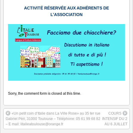
ACTIVITÉ RÉSERVÉE AUX ADHÉRENTS DE
L’ASSOCIATION
Sorry, the comment form is closed at this time.
«Un petit coin d’Italie dans La Ville Rose» au 35 ter rue
COURS
Gabriel Péri, 31000 Toulouse – Téléphone: 05 61 99 68 82
INTENSIF DU 2
– E mail: litalieatoulouse@orange.fr
AU 6 JUILLET