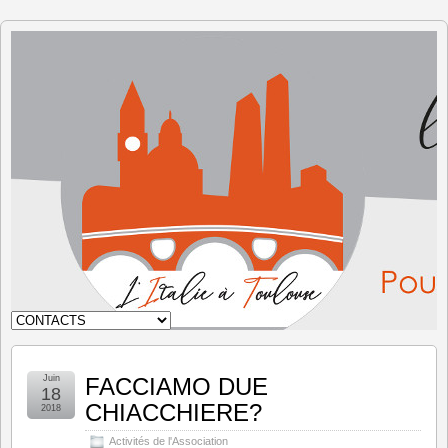
L'Italie à
Toulouse
Juin
FACCIAMO DUE
18
CHIACCHIERE?
2018
Activités de l'Association