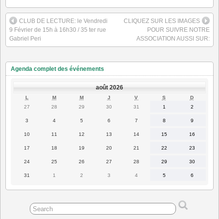
CLUB DE LECTURE: le Vendredi
CLIQUEZ SUR LES IMAGES
9 Février de 15h à 16h30 / 35 ter rue
POUR SUIVRE NOTRE
Gabriel Peri
ASSOCIATION AUSSI SUR:
Agenda complet des événements
août 2026
LUNDI
MARDI
MERCREDI
JEUDI
VENDREDI
SAMEDI
DIMANC
L
M
M
J
V
S
D
27
28
29
30
31
1
2
27
28
29
30
31
1
2
juillet
juillet
juillet
juillet
juillet
août
août
2026
2026
2026
2026
2026
2026
2026
3
4
5
6
7
8
9
3
4
5
6
7
8
9
août
août
août
août
août
août
août
2026
2026
2026
2026
2026
2026
2026
10
11
12
13
14
15
16
10
11
12
13
14
15
16
août
août
août
août
août
août
août
2026
2026
2026
2026
2026
2026
2026
17
18
19
20
21
22
23
17
18
19
20
21
22
23
août
août
août
août
août
août
août
2026
2026
2026
2026
2026
2026
2026
24
25
26
27
28
29
30
24
25
26
27
28
29
30
août
août
août
août
août
août
août
2026
2026
2026
2026
2026
2026
2026
31
1
2
3
4
5
6
31
1
2
3
4
5
6
août
septembre
septembre
septembre
septembre
septembre
septembre
2026
2026
2026
2026
2026
2026
2026