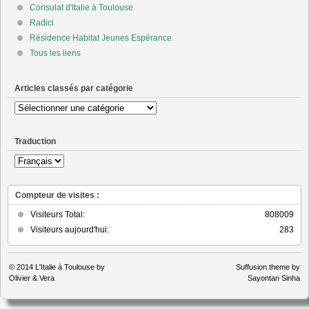
Consulat d'Italie à Toulouse
Radici
Résidence Habitat Jeunes Espérance
Tous les liens
Articles classés par catégorie
Articles
classés
par
Traduction
catégorie
Compteur de visites :
Visiteurs Total:
808009
Visiteurs aujourd'hui:
283
© 2014
L'Italie à Toulouse by
Suffusion theme by
Olivier & Vera
Sayontan Sinha