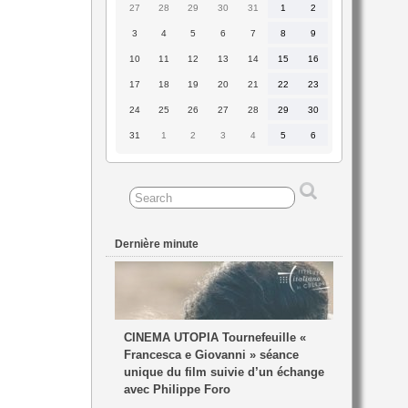
27
28
29
30
31
1
2
27
28
29
30
31
1
2
juillet
juillet
juillet
juillet
juillet
août
août
2026
2026
2026
2026
2026
2026
2026
3
4
5
6
7
8
9
3
4
5
6
7
8
9
août
août
août
août
août
août
août
2026
2026
2026
2026
2026
2026
2026
10
11
12
13
14
15
16
10
11
12
13
14
15
16
août
août
août
août
août
août
août
2026
2026
2026
2026
2026
2026
2026
17
18
19
20
21
22
23
17
18
19
20
21
22
23
août
août
août
août
août
août
août
2026
2026
2026
2026
2026
2026
2026
24
25
26
27
28
29
30
24
25
26
27
28
29
30
août
août
août
août
août
août
août
2026
2026
2026
2026
2026
2026
2026
31
1
2
3
4
5
6
31
1
2
3
4
5
6
août
septembre
septembre
septembre
septembre
septembre
septembre
2026
2026
2026
2026
2026
2026
2026
Dernière minute
CINEMA UTOPIA Tournefeuille «
Francesca e Giovanni » séance
unique du film suivie d’un échange
avec Philippe Foro